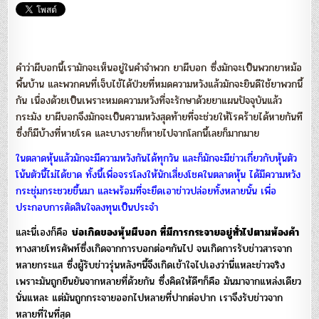
มนตรี
นิ
พิฐ
วิทยา
คำว่าผีบอกนี้เรามักจะเห็นอยู่ในคำจำพวก ยาผีบอก ซึ่งมักจะเป็นพวกยาหม้อ
พื้นบ้าน และพวกคนที่เจ็บไข้ได้ป่วยที่หมดความหวังแล้วมักจะยินดีใช้ยาพวกนี้
กัน เนื่องด้วยเป็นเพราะหมดความหวังที่จะรักษาด้วยยาแผนปัจจุบันแล้ว
กระมัง ยาผีบอกจึงมักจะเป็นความหวังสุดท้ายที่จะช่วยให้โรคร้ายได้หายกันที
ซึ่งก็มีบ้างที่หายโรค และบางรายก็หายไปจากโลกนี้เลยก็มากมาย
ในตลาดหุ้นแล้วมักจะมีความหวังกันได้ทุกวัน และก็มักจะมีข่าวเกี่ยวกับหุ้นตัว
โน้นตัวนี้ไม่ได้ขาด ทั้งนี้เพื่อจรรโลงให้นักเสี่ยงโชคในตลาดหุ้น ได้มีความหวัง
กระชุ่มกระชวยขึ้นมา และพร้อมที่จะยึดเอาข่าวปล่อยทั้งหลายนั้น เพื่อ
ประกอบการตัดสินใจลงทุนเป็นประจำ
และนี่เองก็คือ
บ่อเกิดของหุ้นผีบอก ที่มีการกระจายอยู่ทั่วไปตามห้องค้า
ทางสายโทรศัพท์ซึ่งเกิดจากการบอกต่อๆกันไป จนเกิดการรับข่าวสารจาก
หลายกระแส ซึ่งผู้รับข่าวรุ่นหลังๆนี้จึงเกิดเข้าใจไปเองว่านี่แหละข่าวจริง
เพราะมันถูกยืนยันจากหลายที่ด้วยกัน ซึ่งคิดให้ดีๆก็คือ มันมาจากแหล่งเดียว
นั่นแหละ แต่มันถูกกระจายออกไปหลายที่ปากต่อปาก เราจึงรับข่าวจาก
หลายที่ในที่สุด