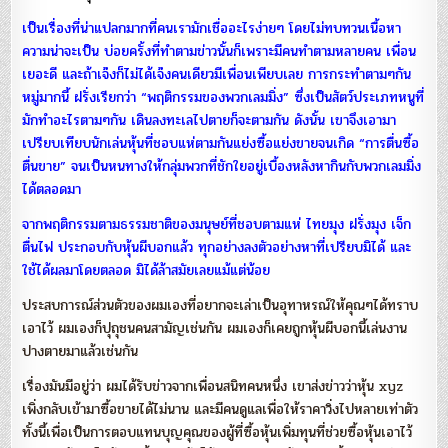
เป็นเรื่องที่น่าแปลกมากที่คนเรามักเชื่ออะไรง่ายๆ โดยไม่ทบทวนเนื้อหา
ความน่าจะเป็น บ่อยครั้งที่ทำตามข่าวนั้นก็เพราะมีคนทำตามหลายคน เพื่อน
เยอะดี และถ้าเจ๊งก็ไม่ได้เจ๊งคนเดียวมีเพื่อนเพียบเลย การกระทำตามๆกัน
หมู่มากนี้ ฝรั่งเรียกว่า “พฤติกรรมของพวกเลมมิ่ง” ซึ่งเป็นสัตว์ประเภทหนูที่
มักทำอะไรตามๆกัน เดินลงทะเลไปตายก็จะตามกัน ดังนั้น เขาจึงเอามา
เปรียบเทียบนักเล่นหุ้นที่ชอบแห่ตามกันแย่งซื้อแย่งขายจนเกิด “การตื่นซื้อ
ตื่นขาย” จนเป็นหนทางให้กลุ่มพวกที่ชักใยอยู่เบื้องหลังหากินกับพวกเลมมิ่ง
ได้ตลอดมา
จากพฤติกรรมตามธรรมชาติของมนุษย์ที่ชอบตามแห่ ไทยมุง ฝรั่งมุง เจ็ก
ตื่นไฟ ประกอบกับหุ้นผีบอกแล้ว ทุกอย่างลงตัวอย่างหาที่เปรียบมิได้ และ
ใช้ได้ผลมาโดยตลอด มิได้ล้าสมัยเลยแม้แต่น้อย
ประสบการณ์ส่วนตัวของผมเองที่อยากจะเล่าเป็นอุทาหรณ์ให้คุณๆได้ทราบ
เอาไว้ ผมเองก็ปุถุชนคนสามัญเช่นกัน ผมเองก็เคยถูกหุ้นผีบอกนี้เล่นงาน
ปางตายมาแล้วเช่นกัน
เรื่องมันมีอยู่ว่า ผมได้รับข่าวจากเพื่อนสนิทคนหนึ่ง เขาส่งข่าวว่าหุ้น xyz
เพิ่งกลับเข้ามาซื้อขายได้ไม่นาน และมีคนดูแลเพื่อให้ราคาวิ่งไปหลายเท่าตัว
ทั้งนี้เพื่อเป็นการตอบแทนบุญคุณของผู้ที่ซื้อหุ้นเพิ่มทุนที่ช่วยซื้อหุ้นเอาไว้