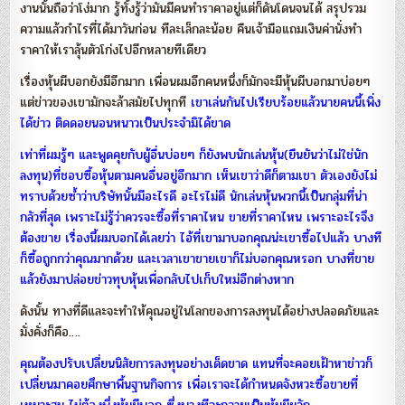
งานนั้นถือว่าโง่มาก รู้ทั้งรู้ว่ามันมีคนทำราคาอยู่แต่ก็ดันโดนจนได้ สรุปรวม
ความแล้วกำไรที่ได้มาวันก่อน ทีละเล็กละน้อย คืนเจ้ามือแถมเงินค่านั่งทำ
ราคาให้เราลุ้นตัวโก่งไปอีกหลายทีเดียว
เรื่องหุ้นผีบอกยังมีอีกมาก เพื่อนผมอีกคนหนึ่งก็มักจะมีหุ้นผีบอกมาบ่อยๆ
แต่ข่าวของเขามักจะล้าสมัยไปทุกที
เขาเล่นกันไปเรียบร้อยแล้วนายคนนี้เพิ่ง
ได้ข่าว ติดดอยนอนหนาวเป็นประจำมิได้ขาด
เท่าที่ผมรู้ๆ และพูดคุยกับผู้อื่นบ่อยๆ ก็ยังพบนักเล่นหุ้น(ยืนยันว่าไม่ใช่นัก
ลงทุน)ที่ชอบซื้อหุ้นตามคนอื่นอยู่อีกมาก เห็นเขาว่าดีก็ตามเขา ตัวเองยังไม่
ทราบด้วยซ้ำว่าบริษัทนั้นมีอะไรดี อะไรไม่ดี นักเล่นหุ้นพวกนี้เป็นกลุ่มที่น่า
กลัวที่สุด เพราะไม่รู้ว่าควรจะซื้อที่ราคาไหน ขายที่ราคาไหน เพราะอะไรจึง
ต้องขาย เรื่องนี้ผมบอกได้เลยว่า ไอ้ที่เขามาบอกคุณน่ะเขาซื้อไปแล้ว บางที
ก็ซื้อถูกกว่าคุณมากด้วย และเวลาเขาขายเขาก็ไม่บอกคุณหรอก บางที่ขาย
แล้วยังมาปล่อยข่าวทุบหุ้นเพื่อกลับไปเก็บใหม่อีกต่างหาก
ดังนั้น ทางที่ดีและจะทำให้คุณอยู่ในโลกของการลงทุนได้อย่างปลอดภัยและ
มั่งคั่งก็คือ….
คุณต้องปรับเปลี่ยนนิสัยการลงทุนอย่างเด็ดขาด แทนที่จะคอยเฝ้าหาข่าวก็
เปลี่ยนมาคอยศึกษาพื้นฐานกิจการ เพื่อเราจะได้กำหนดจังหวะซื้อขายที่