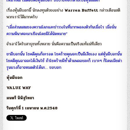
เหมาะสม ไม่ต้องพึ่งหุ้นผีบอก ซึ่งบางทีจะกลายเป็นหุ้นผีผลัก
เรื่องหุ้นผีบอกนี้ นักลงทุนตัวยงอย่าง
Warren Buffett
กล่าวเตือนสติ
พวกเราไว้ดีมากครับ
“เมื่อส่วนผสมของความโลภและข่าววงในที่มากพอลงตัวกันเมื่อไร เมื่อนั่น
ความพินาศจะมาเยือนโดยมิได้นัดหมาย”
จำเอาไว้ครับสาธุชนทั้งหลาย นั่นคือความเป็นจริงแท้แน่ทีเดียว
ยาผีบอกนั้น โชคดีคุณก็จะรอด โชคร้ายคุณจะเป็นผีเสียเอง แต่หุ้นผีบอกนั้น
โชคดีคุณอาจจะได้เงินใช้ ถ้าโชคร้ายผีซ้ำด้ามพลอยละก็ เบาะๆ ก็โดนเมียด่า
รุนแรงก็อาจหมดตัวได้นะ… ขอบอก
หุ้นผีบอก
VALUE WAY
มนตรี นิพิฐวิทยา
วันศุกร์ที่ 1 เมษายน พ.ศ.2548