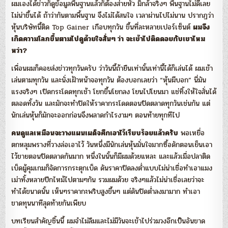
ผมเองได้ข่าวก็ดูข้อมูลพื้นฐานแล้วก็ต้องส่ายหัว มิกล้าจริงๆ พื้นฐานไม่ดีเลย
ไม่น่าขึ้นได้ ถ้าว่ากันตามพื้นฐาน จึงไม่ได้สนใจ เวลาผ่านไปไม่นาน ปรากฏว่า
หุ้นบริษัทนี้ติด Top Gainer เกือบทุกวัน ขึ้นที่ละหลายเปอร์เซ็นต์
ผมจึง
เกิดความโลภขึ้นตามไปดูด้วยใจสั่นๆ ว่า จะเข้าไปติดดอยกับเขาไหม
หว่า?
เพื่อนผมก็คอยส่งข่าวทุกวันครับ ว่าวันนี้ถ้ายืนเท่านั้นเท่านี้ได้ก็เล่นได้ ผมเข้า
เล่นตามทุกวัน และนั่งเฝ้าหน้าจอทุกวัน ต้องบอกเลยว่า “หุ้นผีบอก” นี่มัน
แรงจริงๆ เปิดกระโดดทุกเช้า โยกขึ้นโยกลง โยนไปโยนมา แช่ทิ้งให้ใจสั่นได้
ตลอดทั้งวัน และมักจะทำปิดให้ราคากระโดดตอนปิดตลาดทุกวันเช่นกัน แต่
นักเล่นหุ้นก็มักจะออกก่อนจึงพลาดกำไรงามๆ ตอนท้ายทุกทีไป
คนดูแลเหมือนจะวางแผนเผด็จศึกเอาไว้เรียบร้อยแล้วครับ
พอเหยื่อ
ตกหลุมพรางที่วางล่อเอาไว้ วันหนึ่งมีนักเล่นหุ้นมั่นใจมากซื้อดักตอนเย็นเอา
ไว้ขายตอนปิดตลาดกันมาก หนึ่งในนั้นก็มีผมด้วยแหละ และแล้วเมื่อปลาติด
เบ็ดผู้คุมเกมก็จัดการกระตุกเบ็ด ดันราคาปิดลงต่ำแบบไม่น่าเชื่อทำเอาแมง
เม่าทั้งหลายปีกไหม้ไปตามๆกัน รวมผมด้วย จริงๆแล้วไม่น่าเชื่อเลยว่าจะ
ทำได้ขนาดนั้น เห็นๆราคากะพริบสูงขึ้นๆ แต่ดันปิดต่ำลงมามาก ทำเอา
ขาดทุนนาทีสุดท้ายกันเพียบ
บทเรียนสำคัญชิ้นนี้ ผมจำไม่ลืมและไม่มีวันจะเข้าไปร่วมวงอีกเป็นอันขาด