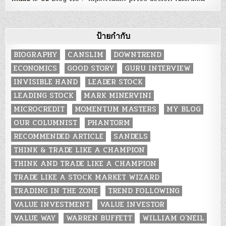
ป้ายกำกับ
BIOGRAPHY
CANSLIM
DOWNTREND
ECONOMICS
GOOD STORY
GURU INTERVIEW
INVISIBLE HAND
LEADER STOCK
LEADING STOCK
MARK MINERVINI
MICROCREDIT
MOMENTUM MASTERS
MY BLOG
OUR COLUMNIST
PHANTORM
RECOMMENDED ARTICLE
SANDELS
THINK & TRADE LIKE A CHAMPION
THINK AND TRADE LIKE A CHAMPION
TRADE LIKE A STOCK MARKET WIZARD
TRADING IN THE ZONE
TREND FOLLOWING
VALUE INVESTMENT
VALUE INVESTOR
VALUE WAY
WARREN BUFFETT
WILLIAM O'NEIL