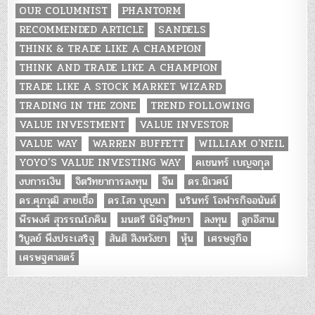
OUR COLUMNIST
PHANTORM
RECOMMENDED ARTICLE
SANDELS
THINK & TRADE LIKE A CHAMPION
THINK AND TRADE LIKE A CHAMPION
TRADE LIKE A STOCK MARKET WIZARD
TRADING IN THE ZONE
TREND FOLLOWING
VALUE INVESTMENT
VALUE INVESTOR
VALUE WAY
WARREN BUFFETT
WILLIAM O'NEIL
YOYO’S VALUE INVESTING WAY
คเชนทร์ เบญจกุล
งบการเงิน
จิตวิทยาการลงทุน
จีน
ดร.นิเวศน์
ดร.ศุภวุฒิ สายเชื้อ
ดร.ไสว บุญมา
นรินทร์ โอฬารกิจอนันต์
พีรพงศ์ สุวรรณโภคิน
มนตรี นิพิฐวิทยา
ลงทุน
ลูกอีสาน
วิบูลย์ พึงประเสริฐ
สันติ สิงหวังชา
หุ้น
เศรษฐกิจ
เศรษฐศาสตร์