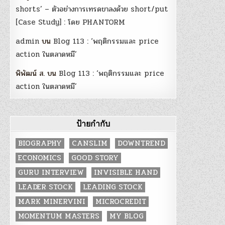
shorts’ – ตัวอย่างการเทรดขาลงด้วย short/put
[Case Study] : โดย PHANTORM
admin
บน
Blog 113 : ‘พฤติกรรมและ price
action ในตลาดหมี’
พิพัฒน์ ส.
บน
Blog 113 : ‘พฤติกรรมและ price
action ในตลาดหมี’
ป้ายกำกับ
BIOGRAPHY
CANSLIM
DOWNTREND
ECONOMICS
GOOD STORY
GURU INTERVIEW
INVISIBLE HAND
LEADER STOCK
LEADING STOCK
MARK MINERVINI
MICROCREDIT
MOMENTUM MASTERS
MY BLOG