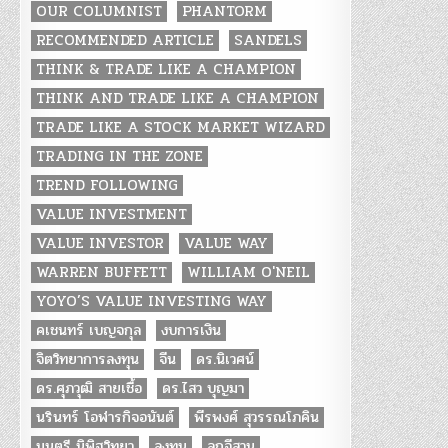
OUR COLUMNIST
PHANTORM
RECOMMENDED ARTICLE
SANDELS
THINK & TRADE LIKE A CHAMPION
THINK AND TRADE LIKE A CHAMPION
TRADE LIKE A STOCK MARKET WIZARD
TRADING IN THE ZONE
TREND FOLLOWING
VALUE INVESTMENT
VALUE INVESTOR
VALUE WAY
WARREN BUFFETT
WILLIAM O'NEIL
YOYO’S VALUE INVESTING WAY
คเชนทร์ เบญจกุล
งบการเงิน
จิตวิทยาการลงทุน
จีน
ดร.นิเวศน์
ดร.ศุภวุฒิ สายเชื้อ
ดร.ไสว บุญมา
นรินทร์ โอฬารกิจอนันต์
พีรพงศ์ สุวรรณโภคิน
มนตรี นิพิฐวิทยา
ลงทุน
ลูกอีสาน