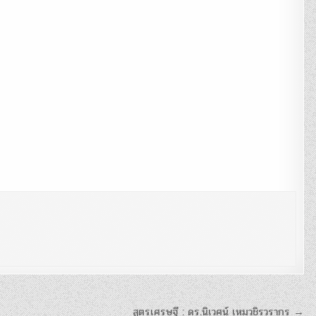
สูตรเศรษฐี : ดร.นิเวศน์ เหมวชิรวรากร →