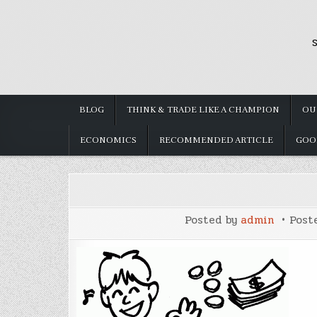
Skip
to
S
content
BLOG
THINK & TRADE LIKE A CHAMPION
OU
ECONOMICS
RECOMMENDED ARTICLE
GOO
Posted by
admin
Post