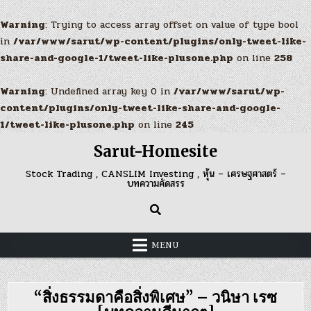
Warning
: Trying to access array offset on value of type bool
in
/var/www/sarut/wp-content/plugins/only-tweet-like-
share-and-google-1/tweet-like-plusone.php
on line
258
Warning
: Undefined array key 0 in
/var/www/sarut/wp-
content/plugins/only-tweet-like-share-and-google-
1/tweet-like-plusone.php
on line
245
Skip
Sarut-Homesite
to
content
Stock Trading , CANSLIM Investing , หุ้น – เศรษฐศาสตร์ –
บทความคัดสรร
MENU
“สิ่งธรรมดาคือสิ่งพิเศษ” – วนิษา เรซ