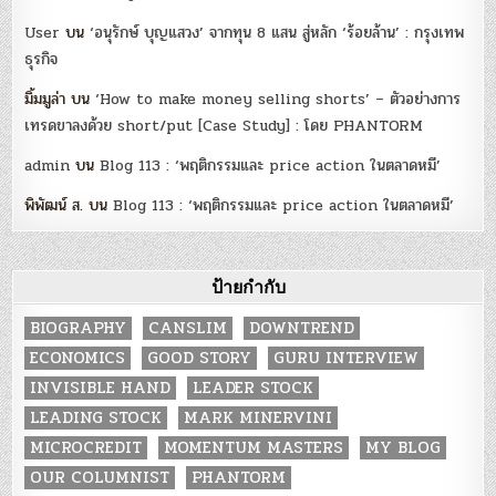
User
บน
‘อนุรักษ์ บุญแสวง’ จากทุน 8 แสน สู่หลัก ‘ร้อยล้าน’ : กรุงเทพ
ธุรกิจ
มิ้มมูล่า
บน
‘How to make money selling shorts’ – ตัวอย่างการ
เทรดขาลงด้วย short/put [Case Study] : โดย PHANTORM
admin
บน
Blog 113 : ‘พฤติกรรมและ price action ในตลาดหมี’
พิพัฒน์ ส.
บน
Blog 113 : ‘พฤติกรรมและ price action ในตลาดหมี’
ป้ายกำกับ
BIOGRAPHY
CANSLIM
DOWNTREND
ECONOMICS
GOOD STORY
GURU INTERVIEW
INVISIBLE HAND
LEADER STOCK
LEADING STOCK
MARK MINERVINI
MICROCREDIT
MOMENTUM MASTERS
MY BLOG
OUR COLUMNIST
PHANTORM