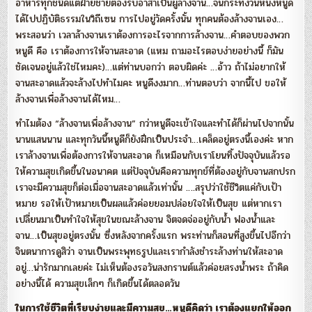
อาหารทุกชนิดแต่ฝ่ายชายต้องรับอาสาเป็นผู้ล้างจาน…จนกระทั่งวันหนึ่งหนูดี
ได้ไปปฏิบัติธรรมในวิถีเซน การไปอยู่วัดครั้งนั้น ทุกคนต้องล้างจานเอง…
พระสอนว่า เวลาล้างจานเราต้องการอะไรจากการล้างจาน…คำตอบของพวก
หนูดี คือ เราต้องการให้จานสะอาด (แหม ถามอะไรตอบง่ายอย่างนี้ ก็มัน
ชัดเจนอยู่แล้วใช่ไหมคะ)…แต่ท่านบอกว่า ตอบผิดค่ะ …อ้าว ถ้าไม่อยากให้
จานสะอาดแล้วจะล้างไปทำไมคะ หนูดีงงมาก…ท่านตอบว่า จากนี้ไป ขอให้
ล้างจานเพื่อล้างจานได้ไหม…
ทำไมต้อง “ล้างจานเพื่อล้างจาน” กว่าหนูดีจะเข้าใจและทำได้ก็ผ่านไปจากนั้น
นานแสนนาน และทุกวันนี้หนูดีก็ยังฝึกเป็นประจำ…เคล็ดอยู่ตรงนี้เองค่ะ หาก
เราล้างจานเพื่อต้องการให้จานสะอาด ก็เหมือนกับเราโยนทิ้งปัจจุบันแล้วรอ
ให้ความสุขเกิดขึ้นในอนาคต แต่ปัจจุบันคือความทุกข์ที่ต้องอยู่กับจานสกปรก
เราจะมีความสุขก็ต่อเมื่อจานสะอาดแล้วเท่านั้น ….สรุปว่าใช้ชีวิตแค่กับเป้า
หมาย รอให้เป้าหมายเป็นผลแล้วค่อยยอมปล่อยใจให้เป็นสุข แต่หากเรา
เปลี่ยนมาเป็นทำใจให้สุขในขณะล้างจาน จิตจดจ่ออยู่กับน้ำ ฟองน้ำและ
จาน…เป็นสุขอยู่ตรงนั้น ซึ่งหลังจากครั้งแรก พระท่านก็สอนที่สูงขึ้นไปอีกว่า
จินตนาการดูสิว่า จานเป็นพระพุทธรูปและเรากำลังชำระล้างท่านให้สะอาด
อยู่…น่ารักมากเลยค่ะ ไม่เห็นต้องรอวันสงกรานต์แล้วค่อยสรงน้ำพระ ถ้าคิด
อย่างนี้ได้ ความสุขเล็กๆ ก็เกิดขึ้นได้ตลอดวัน
ในการใช้ชีวิตที่เรียบง่ายและมีความสุข…หนูดีคิดว่า เราต้องแยกให้ออก