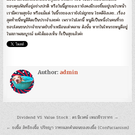
ขอบคุณฟันที่อยู่อย่างปกติ หรือวันนี้ลูกของเรายังคงมีรอยยิ้มอยู่บนใบหน้า
เรามีความสุขจัง หรือแม้แต่ วันนี้รถของเรายังไม่ถูกชน โชคดีจังเลย…เรื่อง
สุดท้ายนี่หนูดีคิดเป็นประจำเลยค่ะ เพราะในโลกนี้ หนูดีเป็นหนึ่งในคนที่รถ
ชอบโดนชนประจำขนาดขับช้าเหมือนเต่าคลาน ดังนั้น หากวันไหนรถหนูดีอยู่
ในสภาพสมบูรณ์ แค่ได้มองเห็น ก็เป็นสุขแล้วค่ะ
Author:
admin
แนะแนว
Dividend VS Value Stock : ดร.นิเวศน์ เหมวชิรวรากร →
เรื่อง
← ขงจื๊อ ลัทธิขงจื๊อ ปรัชญา วาทะและคำสอนของขงจื้อ (Confucianism)