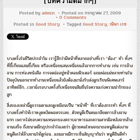
[บทความดีมากๆ]
Posted by
admin
Posted on
กรกฎาคม 27, 2009
on
0 Comments
“สิ่ง
Posted in
Good Story
Tagged
Good Story
,
วนิษา เรซ
ธรรมดา
คือ
สิ่ง
พิเศษ”
–
วนิษา
เรซ
[บทความ
บางครั้งในชีวิตประจำวัน เรารู้สึกว่ามีหน้าที่หลายอย่างที่เรา “ต้อง” ทำ ทั้งๆ
ดี
มากๆ]
ที่ขี้เกียจแสนขี้เกียจ หรือเหนื่อยแสนเหนื่อยแล้วจากการทำงาน เช่น การล้าง
จาน การท่องหนังสือ การจดจ่ออยู่หน้าคอมพิวเตอร์ แถมพ่อแม่หลายท่านใน
ปัจจุบันนอกจากทำงานเหนื่อยแล้วยังต้องมานั่งรับส่งลูกเรียนพิเศษเสาร์
อาทิตย์อีก…เวลานั่งรอบางครั้งก็เหนื่อยจนลืมชื่นใจความเก่งความน่ารักของ
ลูก
สิ่งของเหล่านี้ดูธรรมดาและดูเหมือนเป็น “หน้าที่” ที่เราต้องกระทำ ทั้งๆ ที่
บางครั้งทำให้เราหงุดหงิดพอควรเลย…ตัวหนูดีเป็นคนเกลียดการล้างจาน
มาก เพราะไม่ชอบความเหนอะของคราบอาหารและความสากมือหลังจากล้าง
จานเสร็จ ถึงขนาดมีกฎประจำใจเลยว่า ผู้ชายคนไหนจะมาขอหนูดีแต่งงาน
หนูดีจะให้ล้างจานให้ดูก่อน…แถมอาจมีการเซ็นสัญญากันว่า หนูดียินดีทำ