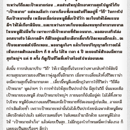
ระหว่างวิถีและเป้าหมายก่อน …คนส่วนใหญ่มักเอาความสุขไปผูกไว้กับ
“เป้าหมาย” แต่หลงลืมว่า เวลาเกือบทั้งหมดในชีวิตอยู่ที่ “วิถี” ในการไป
ถึงเป้าหมายนั้น เหมือนเมื่อก่อนหนูดีตั้งเป้าไว้ว่า จะเรียนให้ได้คะแนน
ดีๆ ให้ได้เกียรตินิยม…และระหว่างภาคเรียนจะต้องทนทุกข์ทรมานขนาด
ไหนหนูดีไม่มีหวั่น เพราะเรามีเป้าหมายที่ชัดเจนมาก…พอสอบเสร็จโล่ง
อกสบายใจ ได้เกรดดีๆ ก็ดีใจอยู่แผล็บเดียวเดี๋ยวก็เปิดเทอมอีกแล้ว…จะ
เป็นจะตายต่อไปอีกเทอม…พอมาดูจริงๆ แล้วเรียนปริญญาตรีเราจะได้
เห็นเกรดตัวเองหลักๆ ก็ 8 ครั้ง โอ้โห เวลา 4 ปี จะยอมให้ตัวเองมีความ
สุขใหญ่ๆ แค่ 8 ครั้ง ก็ดูเป็นชีวิตที่เศร้าสร้อยไปหน่อยนะคะ
ดังนั้น การกลับมาปรับ “วิถี” ให้เรามีสุขขึ้นในระหว่างทางกลับทำให้ดัชนี
ความสุขมวลรวมของชีวิตเราพุ่งสูงขึ้นอีกมาก เมื่อหารเฉลี่ยแล้วทั้งชีวิตเราน่า
จะมีความสุขขึ้นอีกมากนะคะ …เดี๋ยวนี้หนูดีเลยมีกฎในการใช้ชีวิตว่า “วิถีคือ
เป้าหมาย” พูดง่ายๆ ว่า การทำใจให้สุขเป็นประจำวัน มีสุขในวิถี นั่นแหละคือ
เป้าหมายของหนูดี ส่วนเป้าหมายใหญ่ๆ ภายนอกก็ยังมีอยู่ค่ะ ไม่ได้ทิ้งหาย
ไปไหน หนูดียังคงวางแผนชีวิตและมีเป้าหมายที่ชัดเจนอยู่เช่นเดิม…อาจจะดี
กว่าเดิมด้วยซ้ำ เพราะเป้าหมายเหล่านั้นไม่ได้เป็นประโยชน์เฉพาะตัวหนูดีคน
เดียวอีกต่อไปแล้ว แต่ยังรวมคนอื่นๆ ในสังคมเข้ามาอีกด้วย และหนูดีไม่รอ
ให้ “เป้าหมายสำเร็จ” แล้วค่อยเป็นสุข…ไม่มีกฎอะไรกำหนดนี่คะว่าต้องรอ ก็
เลยขอเป็นสุขเรื่อยๆ ดีกว่า