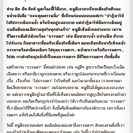
ท่าน ติช นัท ฮันท์ พูดเรื่องนี้ไว้ดีมาก…หนูดีเอามาเขียนเตือนใจตัวเอง
หน้าหนังสือ “ขอบคุณสรรพสิ่ง” ที่เขียนก่อนนอนเลยค่ะว่า “ปาฏิหาริย์
ไม่ใช่การเดินบนน้ำ หรือบินอยู่บนอากาศ แต่ปาฏิหาริย์คือการเดินอยู่
บนผืนดินและมีความสุขในทุกย่างก้าว” หนูดีเห็นด้วยอย่างมาก เพราะ
ชีวิตเราเต็มไปด้วยเรื่อง “ธรรมดา” เช่น ตื่นมาอาบน้ำ แปรงฟัน ขับรถ
ไปทำงาน กินอาหารเที่ยงกับเพื่อนในที่เดิมๆ ตอนเย็นกลับมาก็เห็นหน้า
ภรรยาหรือสามีคนเดิมๆ ใส่ชุดธรรมดาๆ…หน้าตาเราหรือก็ธรรมดาๆ…
ใช่ค่ะ เราส่วนใหญ่แล้วก็เป็นคนธรรมดาๆ มีชีวิตธรรมดาๆ กันทั้งนั้น
แต่ถ้าความ “ธรรมดา” นี้หมดไปล่ะคะ เช่น อยู่ดีๆ ลูกเราเกิดเป็นมะเร็งเม็ด
เลือดขาว หรือสามีเราถูกรถชนตาย หรือเราถูกไล่ออกจากงานที่เราเบื่อแสน
เบื่อ…เรื่องก็จะ “ไม่ธรรมดา” ไปในทันที และในเวลานั้นเอง เราจะหวนมา
คิดเสียดายความ “ธรรมดา” จนใจแทบจะขาด…หนูดีไม่ได้พูดเองเออเองนะ
คะ แต่เพราะหนูดีอยู่ในอาชีพที่ได้เห็นความพลัดพรากสูญเสียในครอบครัวมา
เยอะมาก จนเกิดเป็นกฎประจำใจเลยว่า ให้เรารีบชื่นชมกับความ “ธรรมดา”
ที่เรามีและใช้ชีวิตประหนึ่งว่า สิ่งนั้นคือสิ่งมหัศจรรย์ของจักรวาล เพราะสิ่งธร
รมดาๆ แท้จริงแล้วคือสิ่งที่พิเศษที่สุดแล้วค่ะ
วันนี้ หนูดีขอชวนแฟนๆ คอลัมน์ลองมองหาสิ่งธรรมดาๆ สักสองสามสิ่งที่เรา
มองข้ามไปแล้วลองคิดขอบคุณเขาไหมคะ เช่น วันนี้เราไม่ปวดฟันเลย