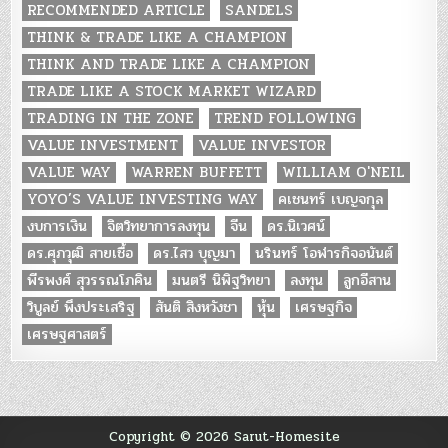
RECOMMENDED ARTICLE
SANDELS
THINK & TRADE LIKE A CHAMPION
THINK AND TRADE LIKE A CHAMPION
TRADE LIKE A STOCK MARKET WIZARD
TRADING IN THE ZONE
TREND FOLLOWING
VALUE INVESTMENT
VALUE INVESTOR
VALUE WAY
WARREN BUFFETT
WILLIAM O'NEIL
YOYO’S VALUE INVESTING WAY
คเชนทร์ เบญจกุล
งบการเงิน
จิตวิทยาการลงทุน
จีน
ดร.นิเวศน์
ดร.ศุภวุฒิ สายเชื้อ
ดร.ไสว บุญมา
นรินทร์ โอฬารกิจอนันต์
พีรพงศ์ สุวรรณโภคิน
มนตรี นิพิฐวิทยา
ลงทุน
ลูกอีสาน
วิบูลย์ พึงประเสริฐ
สันติ สิงหวังชา
หุ้น
เศรษฐกิจ
เศรษฐศาสตร์
Copyright © 2026 Sarut-Homesite