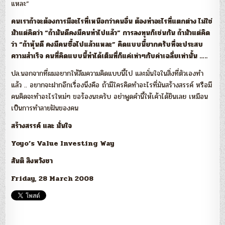
แหละ”
คนเราถ้าจะต้องการมีอะไรที่เหนือกว่าคนอื่น ต้องทำอะไรที่แตกต่าง ไม่ใช่
มัวแต่คิดว่า “ถ้ามันดีคงมีคนทำไปแล้ว” การลงทุนก็เช่นกัน ถ้ามัวแต่คิด
ว่า “ถ้าหุ้นดี คงมีคนซื้อไปแล้วแหละ” คิดแบบนี้ยากครับที่จะประสบ
ความสำเร็จ คนที่คิดแบบนี้ทำได้เต็มที่ก็แค่เท่าๆกับค่าเฉลี่ยเท่านั้น …..
ปล.นอกจากที่ผมอยากให้ลืมความคิดแบบนี้ไป และมั่นใจในสิ่งที่ตัวเองทำ
แล้ว .. อยากจะฝากอีกเรื่องนึงคือ ถ้ามีใครคิดทำอะไรที่มันสร้างสรรค์ หรือมี
คนคิดจะทำอะไรใหม่ๆ ขอร้องนะครับ อย่าพูดคำนี้ให้เค้าได้ยินเลย เหมือน
เป็นการทำลายฝันของคน
สร้างสรรค์ และ มั่นใจ
Yoyo’s Value Investing Way
สันติ สิงหวังชา
Friday, 28 March 2008