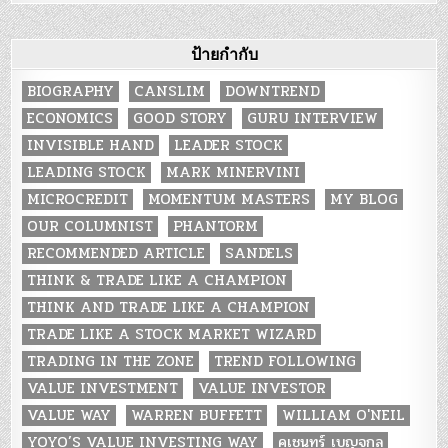
ป้ายกำกับ
BIOGRAPHY
CANSLIM
DOWNTREND
ECONOMICS
GOOD STORY
GURU INTERVIEW
INVISIBLE HAND
LEADER STOCK
LEADING STOCK
MARK MINERVINI
MICROCREDIT
MOMENTUM MASTERS
MY BLOG
OUR COLUMNIST
PHANTORM
RECOMMENDED ARTICLE
SANDELS
THINK & TRADE LIKE A CHAMPION
THINK AND TRADE LIKE A CHAMPION
TRADE LIKE A STOCK MARKET WIZARD
TRADING IN THE ZONE
TREND FOLLOWING
VALUE INVESTMENT
VALUE INVESTOR
VALUE WAY
WARREN BUFFETT
WILLIAM O'NEIL
YOYO’S VALUE INVESTING WAY
คเชนทร์ เบญจกุล