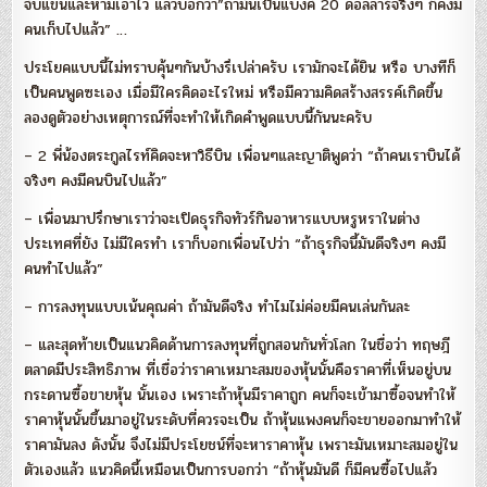
จับแขนและห้ามเอาไว้ แล้วบอกว่า”ถ้ามันเป็นแบงค์ 20 ดอลล่าร์จริงๆ ก็คงมี
คนเก็บไปแล้ว” …
ประโยคแบบนี้ไม่ทราบคุ้นๆกันบ้างรึเปล่าครับ เรามักจะได้ยิน หรือ บางทีก็
เป็นคนพูดซะเอง เมื่อมีใครคิดอะไรใหม่ หรือมีความคิดสร้างสรรค์เกิดขึ้น
ลองดูตัวอย่างเหตุการณ์ที่จะทำให้เกิดคำพูดแบบนี้กันนะครับ
– 2 พี่น้องตระกูลไรท์คิดจะหาวิธีบิน เพื่อนๆและญาติพูดว่า “ถ้าคนเราบินได้
จริงๆ คงมีคนบินไปแล้ว”
– เพื่อนมาปรึกษาเราว่าจะเปิดธุรกิจทัวร์กินอาหารแบบหรูหราในต่าง
ประเทศที่ยัง ไม่มีใครทำ เราก็บอกเพื่อนไปว่า “ถ้าธุรกิจนี้มันดีจริงๆ คงมี
คนทำไปแล้ว”
– การลงทุนแบบเน้นคุณค่า ถ้ามันดีจริง ทำไมไม่ค่อยมีคนเล่นกันละ
– และสุดท้ายเป็นแนวคิดด้านการลงทุนที่ถูกสอนกันทั่วโลก ในชื่อว่า ทฤษฎี
ตลาดมีประสิทธิภาพ ที่เชื่อว่าราคาเหมาะสมของหุ้นนั้นคือราคาที่เห็นอยู่บน
กระดานซื้อขายหุ้น นั้นเอง เพราะถ้าหุ้นมีราคาถูก คนก็จะเข้ามาซื้อจนทำให้
ราคาหุ้นนั้นขึ้นมาอยู่ในระดับที่ควรจะเป็น ถ้าหุ้นแพงคนก็จะขายออกมาทำให้
ราคามันลง ดังนั้น จึงไม่มีประโยชน์ที่จะหาราคาหุ้น เพราะมันเหมาะสมอยู่ใน
ตัวเองแล้ว แนวคิดนี้เหมือนเป็นการบอกว่า “ถ้าหุ้นมันดี ก็มีคนซื้อไปแล้ว