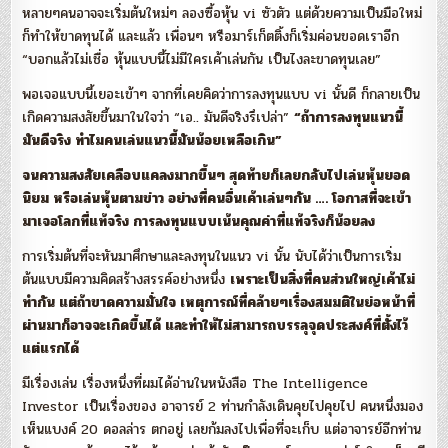
หลายๆคนอาจจะเริ่มต้นใหม่ๆ ลองซื้อหุ้น vi ซัวตัว แต่ด้วยความเป็นมือใหม่
ก็ทำให้ขาดทุนได้ และแล้ว เพื่อนๆ หรือมาร์เก็ตติ้งก็เริ่มค่อนขอดเราอีก
“บอกแล้วไม่เชื่อ หุ้นแบบนี้ไม่มีใครเค้าเล่นกัน เป็นไงละขาดทุนเลย”
พอเจอแบบนี้เยอะเข้าๆ จากที่เคยคิดว่าการลงทุนแบบ vi นั้นดี ก็กลายเป็น
เกิดความสงสัยขึ้นมาในใจว่า “เอ.. มันดีจริงรึเปล่า”
“ถ้าการลงทุนแนวนี้
มันดีจริง ทำไมคนเล่นแนวนี้มันน้อยเหลือเกิน”
จนความสงสัยเคลือบแคลงมากขึ้นๆ สุดท้ายก็เลยกลับไปเล่นหุ้นยอด
นิยม หรือเล่นหุ้นตามข่าว อย่างที่คนอื่นเค้าเล่นๆกัน …. โอกาสที่จะเข้า
มาเจอโลกที่แท้จริง การลงทุนแบบเน้นคุณค่าที่แท้จริงก็น้อยลง
การเริ่มต้นที่จะหันมาศึกษาและลงทุนในแนว vi นั้น นับได้ว่าเป็นการเริ่ม
ต้นแบบมีความคิดสร้างสรรค์อย่างหนึ่ง
เพราะเป็นสิ่งที่คนส่วนใหญ่เค้าไม่
ทำกัน แต่ถ้าขาดความมั่นใจ เหตุการณ์ที่คล้ายๆเรื่องสมมติในย่อหน้าที่
ผ่านมาก็อาจจะเกิดขึ้นได้ และทำให้ไม่สามารถบรรลุจุดประสงค์ที่ตั้งไว้
แต่แรกได้
มีเรื่องเล่น เรื่องหนึ่งที่ผมได้อ่านในหนังสือ The Intelligence
Investor เป็นเรื่องของ อาจารย์ 2 ท่านกำลังเดินคุยไปคุยไป คนหนึ่งมอง
เห็นแบงค์ 20 ดอลล่าร ตกอยู่ เลยก้มลงไปเพื่อที่จะเก็บ แต่อาจารย์อีกท่าน