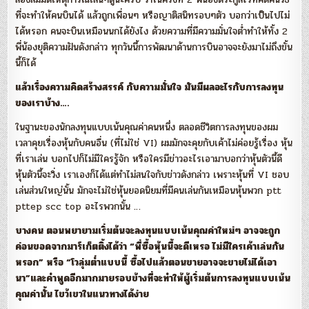
ที่จะทำให้คนบินได้ แล้วถูกเพื่อนๆ หรือญาติสนิทรอบๆตัว บอกว่าเป็นไปไม่
ได้หรอก คนจะบินเหมือนนกได้ยังไง ด้วยความที่มีความมั่นใจต่ำทำให้ทั้ง 2
พี่น้องยุติความฝันดังกล่าว ทุกวันนี้การพัฒนาด้านการบินอาจจะยังมาไม่ถึงขั้น
นี้ก็ได้
แล้วเรื่องความคิดสร้างสรรค์ กับความมั่นใจ มันมีผลอะไรกับการลงทุน
ของเราบ้าง….
ในฐานะของนักลงทุนแบบเน้นคุณค่าคนหนึ่ง ตลอดชีวิตการลงทุนของผม
เวลาคุยเรื่องหุ้นกับคนอื่น (ที่ไม่ใช่ VI) ผมมักจะคุยกับเค้าไม่ค่อยรู้เรื่อง หุ้น
ที่เราเล่น บอกไปก็ไม่มีใครรู้จัก หรือใครมีข่าวอะไรเอามาบอกว่าหุ้นตัวนี้ดี
หุ้นตัวนี้จะวิ่ง เราเองก็ได้แต่ทำไม่สนใจกับข่าวดังกล่าว เพราะหุ้นที่ VI ชอบ
เล่นส่วนใหญ่นั้น มักจะไม่ใช่หุ้นยอดนิยมที่มีคนเล่นกันเหมือนหุ้นพวก ptt
pttep scc top อะไรพวกนั้น …
บางคน ตอนพยายามเริ่มต้นจะลงทุนแบบเน้นคุณค่าใหม่ๆ อาจจะถูก
ค่อนขอดจากมาร์เก็ตติ้งได้ว่า “พี่ซื้อหุ้นนี้จะดีเหรอ ไม่มีใครเค้าเล่นกัน
หรอก” หรือ “โวลุ่มต่ำแบบนี้ ซื้อไปแล้วตอนขายอาจจะขายไม่ได้เอา
นา”
และคำพูดอีกมากมายรอบข้างที่จะทำให้ผู้เริ่มต้นการลงทุนแบบเน้น
คุณค่านั้น ไขว้เขวในแนวทางได้ง่าย