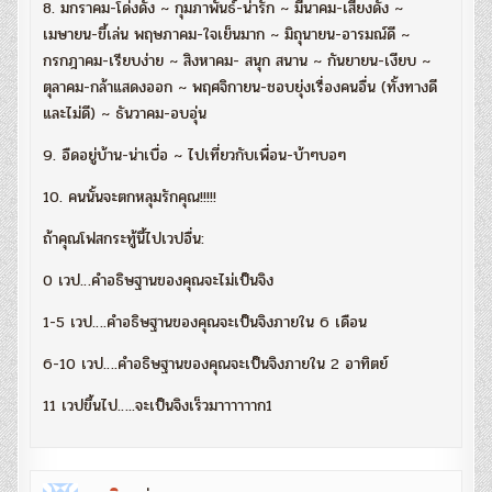
8. มกราคม-โด่งดัง ~ กุมภาพันธ์-น่ารัก ~ มีนาคม-เสียงดัง ~
เมษายน-ขี้เล่น พฤษภาคม-ใจเย็นมาก ~ มิถุนายน-อารมณ์ดี ~
กรกฎาคม-เรียบง่าย ~ สิงหาคม- สนุก สนาน ~ กันยายน-เงียบ ~
ตุลาคม-กล้าแสดงออก ~ พฤศจิกายน-ชอบยุ่งเรื่องคนอื่น (ทั้งทางดี
และไม่ดี) ~ ธันวาคม-อบอุ่น
9. อืดอยู่บ้าน-น่าเบื่อ ~ ไปเที่ยวกับเพื่อน-บ้าๆบอๆ
10. คนนั้นจะตกหลุมรักคุณ!!!!!
ถ้าคุณโฟสกระทู้นี้ไปเวปอื่น:
0 เวป…คำอธิษฐานของคุณจะไม่เป็นจิง
1-5 เวป….คำอธิษฐานของคุณจะเป็นจิงภายใน 6 เดือน
6-10 เวป….คำอธิษฐานของคุณจะเป็นจิงภายใน 2 อาทิตย์
11 เวปขึ้นไป…..จะเป็นจิงเร็วมาาาาาาก1