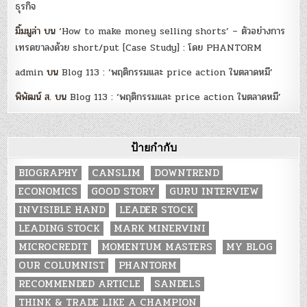
ธุรกิจ
มิ้มมูล่า
บน
‘How to make money selling shorts’ – ตัวอย่างการ
เทรดขาลงด้วย short/put [Case Study] : โดย PHANTORM
admin
บน
Blog 113 : ‘พฤติกรรมและ price action ในตลาดหมี’
พิพัฒน์ ส.
บน
Blog 113 : ‘พฤติกรรมและ price action ในตลาดหมี’
ป้ายกำกับ
BIOGRAPHY
CANSLIM
DOWNTREND
ECONOMICS
GOOD STORY
GURU INTERVIEW
INVISIBLE HAND
LEADER STOCK
LEADING STOCK
MARK MINERVINI
MICROCREDIT
MOMENTUM MASTERS
MY BLOG
OUR COLUMNIST
PHANTORM
RECOMMENDED ARTICLE
SANDELS
THINK & TRADE LIKE A CHAMPION