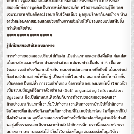
ทักษะการพูดเป็นมาตรวัดประสิทธิภาพอีกอย่างหนึ่งของการทำงานของ
สมองอีกทั้งการพูดยังเป็นการแบ่งปันความคิด หรืออารมณ์ความรู้สึก โดย
เฉพาะเวลาเครียดคิดอะไรอย่าเก็บไว้คนเดียว พูดคุยปรึกษากับคนข้างๆ บ้าง
จะช่วยผ่อนคลายสมองแถมช่วยสร้างความสัมพันธ์ให้ปรองดองแน่นแฟ้นยิ่ง
กว่าเดิมเสียด้วย.
##############
รู้จักฝึกสมองให้ไหลนอกทาง
การทำงานของสมองเปรียบได้กับฝน เมื่อฝนแรกตกลงมายังพื้นดิน ฝนแต่ละ
เม็ดต่างไหลลงมาที่ลาด ต่างคนต่างไหล แต่นานๆไปเม็ดฝน 4-5 เม็ด จะ
ไหลมารวมตัวกันเป็นสายเดียวกัน พอฝนใหม่ตกลงมาบนพื้นดินนี้ เม็ดฝนใหม่
ก็จะไหลไปตามสายน้ำที่มีอยู่ เป็นอย่างนี้เรื่อยๆไป จนสายน้ำลึกขึ้น กว้างขึ้น
เป็นคลองเป็นแม่น้ำ การรวมตัวกันเอง จัดการตัวเองของฝนเช่นนี้ เรียกได้ว่า
เป็นระบบข้อมูลที่จัดการด้วยตัวเอง (Self organizing Information
System) ซึ่งเป็นลักษณะเดียวกันกับการทำงานของสมองของคนเรา
ตัวอย่างเช่น วันแรกที่เราเริ่มไปทำงาน เราเดินทางจากบ้านไปที่สำนักงาน
จิตใจอาจตื่นเต้นหรือกังวลกับเส้นทางใหม่ที่ไม่เคยไปมาก่อน ในที่สุดเราก็ไป
ถึงสำนักงาน ณ จุดนี้เองสมองเราเริ่มทำหน้าที่เปิดกล่องข้อมูลใหม่ไว้อย่างดี
พอรุ่งขึ้นเราจะออกเดินทางจากบ้านไปสำนักงานอีก คราวนี้สมองจะช่วยเรา
อย่างมาก เพราะสมองได้จำไว้แล้วในกล่องข้อมูล สมองจะส่งข้อมูลให้เรา