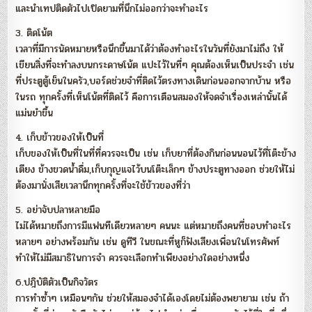
และนำเทปติดตัวไปเปิดยามที่นึกไม่ออกว่าจะทำอะไร
3. ติดโน้ต
เวลาที่มีการนัดหมายหรือนึกขึ้นมาได้ว่าต้องทำอะไรในวันที่ยังมาไม่ถึง ให้
เขียนสิ่งที่จะทำลงบนกระดาษโน้ต แปะไว้ในที่ๆ คุณต้องเห็นเป็นประจำ เช่น
ที่ประตูตู้เย็นในครัว,บอร์ดช่วยจำที่ติดไว้ตรงทางเดินก่อนออกจากบ้าน หรือ
ในรถ ทุกครั้งที่เห็นโน้ตที่ติดไว้ คือการเตือนสมองให้จดจำเรื่องเหล่านั้นได้
แม่นยำขึ้น
4. เก็บข้าวของให้เป็นที่
เก็บของให้เป็นที่ในที่ที่ควรจะเป็น เช่น เก็บยาที่ต้องกินก่อนนอนไว้ที่โต๊ะข้าง
เตียง ข้างขวดน้ำดื่ม,เก็บกุญแจไว้บนโต๊ะเล็กๆ ข้างประตูทางออก ช่วยให้ไม่
ต้องมานั่งเสียเวลานึกทุกครั้งที่จะใช้ข้าวของที่ว่า
5. อย่าจับปลาหลายมือ
ไม่ได้หมายถึงการมีแฟนทีเดียวหลายๆ คนนะ แต่หมายถึงคนที่ชอบทำอะไร
หลายๆ อย่างพร้อมกัน เช่น ดูทีวี ในขณะที่หูก็ฟังเสียงเพื่อนในโทรศัพท์
ทำให้ไม่มีสมาธิในการจำ ควรจะเลือกทำเพียงอย่างใดอย่างหนึ่ง
6.ปฎิบัติตัวเป็นกิจวัตร
การทำซ้ำๆ เหมือนๆกัน ช่วยให้สมองจำได้เองโดยไม่ต้องพยายาม เช่น ถ้า