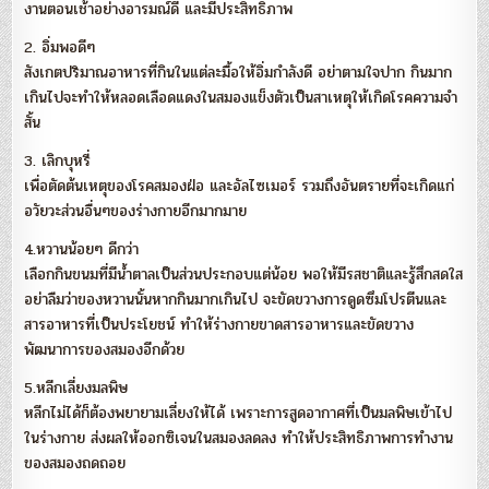
งานตอนเช้าอย่างอารมณ์ดี และมีประสิทธิภาพ
2. อิ่มพอดีๆ
สังเกตปริมาณอาหารที่กินในแต่ละมื้อให้อิ่มกำลังดี อย่าตามใจปาก กินมาก
เกินไปจะทำให้หลอดเลือดแดงในสมองแข็งตัวเป็นสาเหตุให้เกิดโรคความจำ
สั้น
3. เลิกบุหรี่
เพื่อตัดต้นเหตุของโรคสมองฝ่อ และอัลไซเมอร์ รวมถึงอันตรายที่จะเกิดแก่
อวัยวะส่วนอื่นๆของร่างกายอีกมากมาย
4.หวานน้อยๆ ดีกว่า
เลือกกินขนมที่มีน้ำตาลเป็นส่วนประกอบแต่น้อย พอให้มีรสชาติและรู้สึกสดใส
อย่าลืมว่าของหวานนั้นหากกินมากเกินไป จะขัดขวางการดูดซึมโปรตีนและ
สารอาหารที่เป็นประโยชน์ ทำให้ร่างกายขาดสารอาหารและขัดขวาง
พัฒนาการของสมองอีกด้วย
5.หลีกเลี่ยงมลพิษ
หลีกไม่ได้ก็ต้องพยายามเลี่ยงให้ได้ เพราะการสูดอากาศที่เป็นมลพิษเข้าไป
ในร่างกาย ส่งผลให้ออกซิเจนในสมองลดลง ทำให้ประสิทธิภาพการทำงาน
ของสมองถดถอย