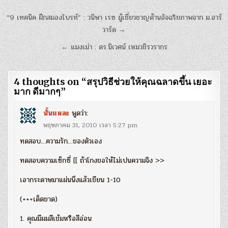
แนะแนว
“9 เทคนิค ฝึกสมองไบรท์” : วนิษา เรซ ผู้เชี่ยวชาญด้านอัจฉริยภาพจาก ม.ฮาร์
เรื่อง
วาร์ด →
← แมงเม่า : ดร.นิเวศน์ เหมวชิรวรากร
4 thoughts on “
สรุปวิธีช่วยให้คุณฉลาดขึ้น เยอะ
มาก ดีมากๆ
”
นั้นแหละ
พูดว่า:
พฤษภาคม 31, 2010 เวลา 5:27 pm
ทดสอบ…ความรัก…ของตัวเอง
ทดสอบความเซ็กซี่ [[ ถ้าโกงขอให้ไม่เปนความจิง >>
เอากระดาษมาแผ่นนึงแล้วเขียน 1-10
(+++เด็ดขาด)
1. คุณมีผมสีเข้มหรือสีอ่อน