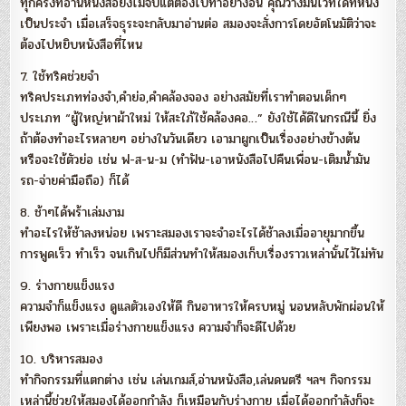
ทุกครั้งที่อ่านหนังสือยังไม่จบแต่ต้องไปทำอย่างอื่น คุณวางมันไว้ที่ใดที่หนึ่ง
เป็นประจำ เมื่อเสร็จธุระจะกลับมาอ่านต่อ สมองจะสั่งการโดยอัตโนมัติว่าจะ
ต้องไปหยิบหนังสือที่ไหน
7. ใช้ทริคช่วยจำ
ทริคประเภทท่องจำ,คำย่อ,คำคล้องจอง อย่างสมัยที่เราทำตอนเด็กๆ
ประเภท “ผู้ใหญ่หาผ้าใหม่ ให้สะใภ้ใช้คล้องคอ…” ยังใช้ได้ดีในกรณีนี้ ยิ่ง
ถ้าต้องทำอะไรหลายๆ อย่างในวันเดียว เอามาผูกเป็นเรื่องอย่างข้างต้น
หรือจะใช้ตัวย่อ เช่น ฟ-ส-น-ม (ทำฟัน-เอาหนังสือไปคืนเพื่อน-เติมน้ำมัน
รถ-จ่ายค่ามือถือ) ก็ได้
8. ช้าๆได้พร้าเล่มงาม
ทำอะไรให้ช้าลงหน่อย เพราะสมองเราจะจำอะไรได้ช้าลงเมื่ออายุมากขึ้น
การพูดเร็ว ทำเร็ว จนเกินไปก็มีส่วนทำให้สมองเก็บเรื่องราวเหล่านั้นไว้ไม่ทัน
9. ร่างกายแข็งแรง
ความจำก็แข็งแรง ดูแลตัวเองให้ดี กินอาหารให้ครบหมู่ นอนหลับพักผ่อนให้
เพียงพอ เพราะเมื่อร่างกายแข็งแรง ความจำก็จะดีไปด้วย
10. บริหารสมอง
ทำกิจกรรมที่แตกต่าง เช่น เล่นเกมส์,อ่านหนังสือ,เล่นดนตรี ฯลฯ กิจกรรม
เหล่านี้ช่วยให้สมองได้ออกกำลัง ก็เหมือนกับร่างกาย เมื่อได้ออกกำลังก็จะ