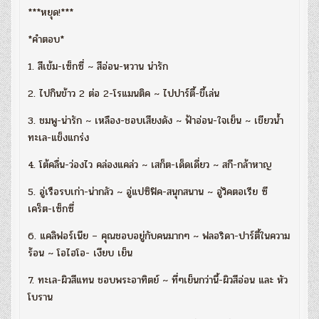
***หยุด!***
*คำตอบ*
1. สีเข้ม-เซ็กซี่ ~ สีอ่อน-หวาน น่ารัก
2. ไปกินข้าว 2 ต่อ 2-โรแมนติค ~ ไปปาร์ตี้-ขี้เล่น
3. ชมพู-น่ารัก ~ เหลือง-ชอบเสียงดัง ~ ฟ้าอ่อน-ใจเย็น ~ เขียวน้ำ
ทะเล-แข็งแกร่ง
4. โต้คลื่น-ว่องไว คล่องแคล่ว ~ เสก็ต-เด็ดเดี่ยว ~ สกี-กล้าหาญ
5. อู่เรือรบเก่า-น่ากลัว ~ อู่แปซิฟิค-สนุกสนาน ~ อู่วิคตอเรีย ซี
เคร็ต-เซ็กซี่
6. แคลิฟอร์เนีย – คุณชอบอยู่กับคนมากๆ ~ ฟลอริดา-ปาร์ตี้ในความ
ร้อน ~ โอไฮโอ- เงียบ เย็น
7. ทะเล-ผิวสีแทน ชอบพระอาทิตย์ ~ ที่ๆเย็นกว่านี้-ผิวสีอ่อน และ หัว
โบราน