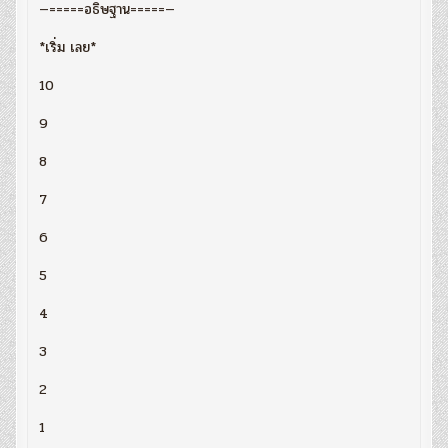
—=====อธิษฐาน=====—
*เริ่ม เลย*
10
9
8
7
6
5
4
3
2
1