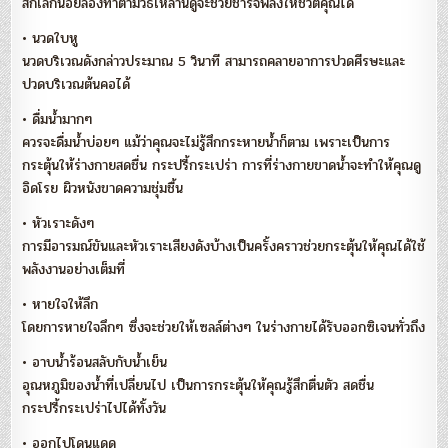
สักเล็กน้อยลองทำตามวิธีเหล่านี้ดูจะช่วยชาร์จพลังให้ชีวิตคุณได้
• นวดใบหู
นวดบริเวณดังกล่าวประมาณ 5 วินาที สามารถคลายอาการปวดศีรษะและ
ปวดบริเวณต้นคอได้
• ดื่มน้ำมากๆ
ควรจะดื่มน้ำบ่อยๆ แม้ว่าคุณจะไม่รู้สึกกระหายน้ำก็ตาม เพราะเป็นการ
กระตุ้นให้ร่างกายสดชื่น กระปรี้กระเปร่า การที่ร่างกายขาดน้ำจะทำให้คุณดู
อิดโรย ผิวหนังขาดความชุ่มชื้น
• หัวเราะดังๆ
การมีอารมณ์ขันและหัวเราะเสียงดังบ้างเป็นครั้งคราวช่วยกระตุ้นให้คุณได้ใช้
พลังงานอย่างเต็มที่
• หายใจให้ลึก
โดยการหายใจลึกๆ ซึ่งจะช่วยให้เซลล์ต่างๆ ในร่างกายได้รับออกซิเจนทั่วถึง
• อาบน้ำร้อนสลับกับน้ำเย็น
อุณหภูมิของน้ำที่เปลี่ยนไป เป็นการกระตุ้นให้คุณรู้สึกตื่นตัว สดชื่น
กระปรี้กระเปร่าไปได้ทั้งวัน
• ออกไปโดนแดด