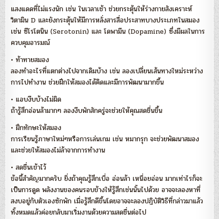
แสงแดดที่ไม่แรงนัก เช่น ในเวลาเช้า ช่วยกระตุ้นให้ร่างกายสังเคราะห์
วิตามิน D และยังกระตุ้นให้มีการหลั่งสารสื่อประสาทบางประเภทในสมอง
เช่น ซีโรโตนิน (Serotonin) และ โดพามีน (Dopamine) ซึ่งมีผลในการ
ควบคุมอารมณ์
• ท้าทายสมอง
ลองทำอะไรที่แตกต่างไปจากเดิมบ้าง เช่น ลองเปลี่ยนเส้นทางใหม่ระหว่าง
การไปทำงาน ช่วยฝึกให้สมองได้คิดและมีการพัฒนามากขึ้น
• แอบงีบบ้างไม่ผิด
ถ้ารู้สึกอ่อนล้ามากๆ ลองงีบพักสักครู่จะช่วยให้คุณสดชื่นขึ้น
• ฝึกทักษะให้สมอง
การเรียนรู้ภาษาใหม่ๆหรือการเล่นเกม เช่น หมากรุก จะช่วยพัฒนาสมอง
และช่วยให้สมองไม่ล้าจากการทำงาน
• สดชื่นเข้าไว้
ข้อนี้สำคัญมากครับ ยิ่งถ้าคุณรู้สึกเบื่อ อ่อนล้า เหนื่อยอ่อน มากเท่าไรก็จะ
เป็นการดูด พลังงานของคนรอบข้างให้รู้สึกเช่นนั้นไปด้วย อาจจะลองหาที่
สงบอยู่กับตัวเองซักพัก เมื่อรู้สึกดีขึ้นโดยอาจจะลองปฎิบัติวิธีที่กล่าวมาแล้ว
ทั้งหมดแล้วค่อยกลับมาเริ่มงานด้วยความสดชื่นต่อไป