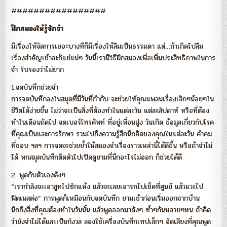
#################
ฝึกสมองให้รู้จักจำ
มีเรื่องให้จัดการเยอะบางทีก็มีเรื่องให้ลืมเป็นธรรมดา แต่…ถ้าเกิดไปลืม
เรื่องสำคัญเข้าละก็แย่แน่ๆ วันนี้เรามีวิธีฝึกสมองเพื่อเพิ่มประสิทธิภาพในการ
จำ รับรองว่าไม่ยาก
1.จดบันทึกช่วยจำ
การจดบันทึกลงในสมุดที่มีวันที่กำกับ จะช่วยให้คุณแพลนเรื่องเล็กๆน้อยๆใน
ชีวิตได้ง่ายขึ้น ไม่ว่าจะเป็นสิ่งที่ต้องทำในแต่ละวัน แต่ละสัปดาห์ หรือที่ต้อง
ทำในเดือนถัดไป จดเบอร์โทรศัพท์ ที่อยู่เพื่อนฝูง วันเกิด ข้อมูลเกี่ยวกับโรค
ที่คุณเป็นและการรักษา รวมไปถึงความรู้สึกนึกคิดของคุณในแต่ละวัน คำคม
ที่ชอบ ฯลฯ การจดจะช่วยย้ำให้สมองจำเรื่องราวเหล่านี้ได้ดีขึ้น หรือถ้าจำไม่
ได้ พกสมุดบันทึกติดตัวไปเปิดดูยามที่นึกอะไรไม่ออก ก็ช่วยได้ดี
2. พูดกับตัวเองดังๆ
“เรากำลังจะเอาสูทไปซักแห้ง แล้วจะเลยเอารถไปเช็คที่ศูนย์ แล้วแวะไป
ฟิตเนสต่อ” การพูดก็เหมือนกับจดบันทึก ยามเช้าก่อนเริ่มออกจากบ้าน
นึกถึงสิ่งที่คุณต้องทำในวันนั้น แล้วพูดออกมาดังๆ ซ้ำๆกันหลายๆหน ถ้าคิด
ว่ายังจำไม่ได้และเป็นกังวล ลองใช้เครื่องบันทึกเทปเล็กๆ อัดเสียงที่คุณพูด