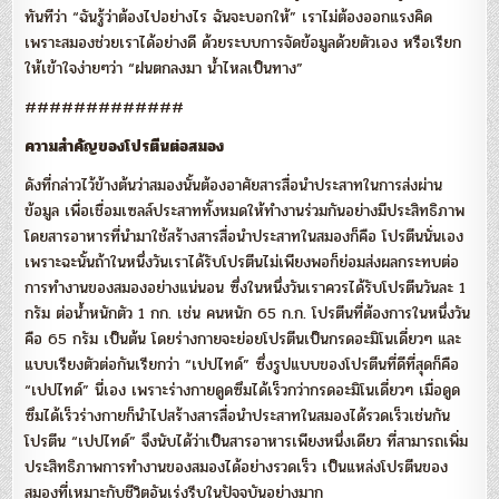
ทันทีว่า “ฉันรู้ว่าต้องไปอย่างไร ฉันจะบอกให้” เราไม่ต้องออกแรงคิด
เพราะสมองช่วยเราได้อย่างดี ด้วยระบบการจัดข้อมูลด้วยตัวเอง หรือเรียก
ให้เข้าใจง่ายๆว่า “ฝนตกลงมา น้ำไหลเป็นทาง”
#############
ความสำคัญของโปรตีนต่อสมอง
ดังที่กล่าวไว้ข้างต้นว่าสมองนั้นต้องอาศัยสารสื่อนำประสาทในการส่งผ่าน
ข้อมูล เพื่อเชื่อมเซลล์ประสาททั้งหมดให้ทำงานร่วมกันอย่างมีประสิทธิภาพ
โดยสารอาหารที่นำมาใช้สร้างสารสื่อนำประสาทในสมองก็คือ โปรตีนนั่นเอง
เพราะฉะนั้นถ้าในหนึ่งวันเราได้รับโปรตีนไม่เพียงพอก็ย่อมส่งผลกระทบต่อ
การทำงานของสมองอย่างแน่นอน ซึ่งในหนึ่งวันเราควรได้รับโปรตีนวันละ 1
กรัม ต่อน้ำหนักตัว 1 กก. เช่น คนหนัก 65 ก.ก. โปรตีนที่ต้องการในหนึ่งวัน
คือ 65 กรัม เป็นต้น โดยร่างกายจะย่อยโปรตีนเป็นกรดอะมิโนเดี่ยวๆ และ
แบบเรียงตัวต่อกันเรียกว่า “เปปไทด์” ซึ่งรูปแบบของโปรตีนที่ดีที่สุดก็คือ
“เปปไทด์” นี่เอง เพราะร่างกายดูดซึมได้เร็วกว่ากรดอะมิโนเดี่ยวๆ เมื่อดูด
ซึมได้เร็วร่างกายก็นำไปสร้างสารสื่อนำประสาทในสมองได้รวดเร็วเช่นกัน
โปรตีน “เปปไทด์” จึงนับได้ว่าเป็นสารอาหารเพียงหนึ่งเดียว ที่สามารถเพิ่ม
ประสิทธิภาพการทำงานของสมองได้อย่างรวดเร็ว เป็นแหล่งโปรตีนของ
สมองที่เหมาะกับชีวิตอันเร่งรีบในปัจจุบันอย่างมาก