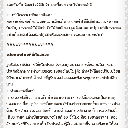
แอคทีฟขึ้น คิดอะไรได้ฉับไว และที่แน่ๆ ช่วยให้ความจำดี
11. เข้าใจความถนัดของตัวเอง
คนเราแต่ละคนที่ความถนัดไม่เหมือนกัน บางคนจำได้ดีเมื่อได้มองเห็น (จด
บันทึก) บางคนจำได้ดีกว่าเมื่อได้ยินเสียง (พูดดังๆ/อัดเทป) แต่ก็มีบางคนจะ
จำได้ก็ต่อเมื่อได้ลงมือปฎิบัติหรือมีประสบการณ์ร่วม (เขียน/ทำ)
###############
นิสัยแบบไหนที่ดีกับสมอง
รู้หรือไม่ว่านิสัยการใช้ชีวิตประจำวันของคุณบางอย่างนั้นมีส่วนในการลด
ประสิทธิภาพการทำงานของสมองของโดยไม่รู้ตัว ถ้าจะให้ดีลองปรับเปรียน
นิสัยตามคำแนะนำด้านล่างนี้ดูรับรองว่าสมองจะยังกระชุ่มกระชวยไปได้อีก
นาน
1. ห้ามพลาดมื้อเช้า
การละเลยไม่กินอาหารเช้า ทำให้ขาดสารอาหารไปเลี้ยงสมองเป็นสาเหตุ
ของสมองเสื่อม (ช่วงเวลาที่นอนหลายชั่วโมงร่างกายขาดน้ำและอาหารอย่าง
น้อย 5 ชั่วโมง รวมเวลาตื่นเช้า อาบน้ำแต่งตัว ไปทำงาน ถ้าจะรอไปกินมื้อ
เที่ยง รวมๆ แล้วเป็นเวลาอย่างน้อยก็ 10 ชั่วโมง ที่สมองขาดอาหาร) ลอง
สังเกตช่วงที่กินอาหารเช้าเป็นประจำจะรู้สึกสดใสมากขึ้น แถมยังช่วยให้เริ่ม