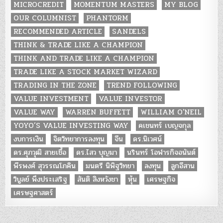
MICROCREDIT
MOMENTUM MASTERS
MY BLOG
OUR COLUMNIST
PHANTORM
RECOMMENDED ARTICLE
SANDELS
THINK & TRADE LIKE A CHAMPION
THINK AND TRADE LIKE A CHAMPION
TRADE LIKE A STOCK MARKET WIZARD
TRADING IN THE ZONE
TREND FOLLOWING
VALUE INVESTMENT
VALUE INVESTOR
VALUE WAY
WARREN BUFFETT
WILLIAM O'NEIL
YOYO’S VALUE INVESTING WAY
คเชนทร์ เบญจกุล
งบการเงิน
จิตวิทยาการลงทุน
จีน
ดร.นิเวศน์
ดร.ศุภวุฒิ สายเชื้อ
ดร.ไสว บุญมา
นรินทร์ โอฬารกิจอนันต์
พีรพงศ์ สุวรรณโภคิน
มนตรี นิพิฐวิทยา
ลงทุน
ลูกอีสาน
วิบูลย์ พึงประเสริฐ
สันติ สิงหวังชา
หุ้น
เศรษฐกิจ
เศรษฐศาสตร์