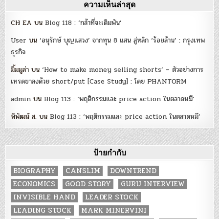
ความเห็นล่าสุด
CH EA
บน
Blog 118 : ‘กล้าที่จะเดิมพัน’
User
บน
‘อนุรักษ์ บุญแสวง’ จากทุน 8 แสน สู่หลัก ‘ร้อยล้าน’ : กรุงเทพ
ธุรกิจ
มิ้มมูล่า
บน
‘How to make money selling shorts’ – ตัวอย่างการ
เทรดขาลงด้วย short/put [Case Study] : โดย PHANTORM
admin
บน
Blog 113 : ‘พฤติกรรมและ price action ในตลาดหมี’
พิพัฒน์ ส.
บน
Blog 113 : ‘พฤติกรรมและ price action ในตลาดหมี’
ป้ายกำกับ
BIOGRAPHY
CANSLIM
DOWNTREND
ECONOMICS
GOOD STORY
GURU INTERVIEW
INVISIBLE HAND
LEADER STOCK
LEADING STOCK
MARK MINERVINI