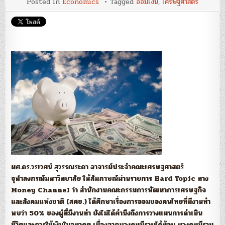
Posted in
Economics
Tagged
ออมเงิน
,
เศรษฐศาสตร์
การ
ออม
ของ
ไทย
เข้า
ขั้น
วิกฤติ
แนะ
รัฐ
บังคับ
ออม
เงิน
ด่วน
หวั่น
เป็น
ปัญหา
ใน
อนาคต
ผศ.ดร.วรเวศน์ สุวรรณระดา อาจารย์ประจำคณะเศรษฐศาสตร์
จุฬาลงกรณ์มหาวิทยาลัย ให้สัมภาษณ์ผ่านรายการ Hard Topic ทาง
Money Channel ว่า สำนักงานคณะกรรมการพัฒนาการเศรษฐกิจ
และสังคมแห่งชาติ (สศช.) ได้ศึกษาเรื่องการออมของคนไทยที่มีงานทำ
พบว่า 50% ของผู้ที่มีงานทำ ยังไม่ได้คำนึงถึงการวางแผนการดำเนิน
ชีวิตและการใช้เงินในอนาคต เนื่องจากบางคนมีรายได้น้อย บางคนมีราย