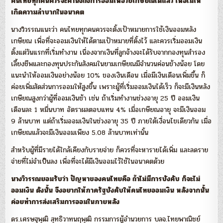
คนไทยทุกคนควรจะคำนึงถึงการออมเพื่อวัยเกษียณได้แล้ว เพื่อไม่ให้
เกิดความลำบากในอนาคต
นางวิวรรณแนะว่า คนไทยทุกคนควรจะตั้งเป้าหมายการใช้เงินออมหลัง
เกษียณ เพื่อที่จะออมเงินให้ได้ตามเป้าหมายที่ตั้งไว้ และควรเริ่มออมเงิน
ตั้งแต่วันแรกที่เริ่มทำงาน เนื่องจากเงินที่ลูกจ้างจะได้รับจากกองทุนสำรอง
เลี้ยงชีพและกองทุนประกันสังคมในยามเกษียณมีจำนวนค่อนข้างน้อย โดย
แนะนำให้ออมเงินอย่างน้อย 10% ของเงินเดือน เมื่อมีเงินเดือนเพิ่มขึ้น ก็
ค่อยเพิ่มสัดส่วนการออมให้สูงขึ้น เพราะผู้ที่เริ่มออมเงินได้เร็ว ก็จะมีเงินหลัง
เกษียณสูงกว่าผู้ที่ออมเงินช้า เช่น ถ้าเริ่มทำงานช่วงอายุ 25 ปี ออมเงิน
เดือนละ 1 หมื่นบาท อัตราผลตอบแทน 4% เมื่อเกษียณอายุ จะมีเงินออม
9 ล้านบาท แต่ถ้าเริ่มออมเงินในช่วงอายุ 35 ปี ภายใต้เงื่อนไขเดียวกัน เมื่อ
เกษียณแล้วจะมีเงินออมเพียง 5.08 ล้านบาทเท่านั้น
สำหรับผู้ที่มีรายได้ใกล้เคียงกับรายจ่าย ก็ควรที่จะหารายได้เพิ่ม และลดราย
จ่ายที่ไม่จำเป็นลง เพื่อที่จะได้มีเงินออมไว้ใช้ในอนาคตด้วย
นางวิวรรณยอมรับว่า ปัญหาของคนไทยคือ ถ้าไม่มีการบังคับ ก็จะไม่
ออมเงิน ดังนั้น จึงอยากให้ภาครัฐบังคับให้คนไทยออมเงิน หลังจากนั้น
ค่อยทำการส่งเสริมการออมในภายหลัง
ดร.เศรษฐพุฒิ สุทธิวาทนฤพุฒิ กรรมการผู้อำนวยการ บลจ.ไทยพาณิชย์