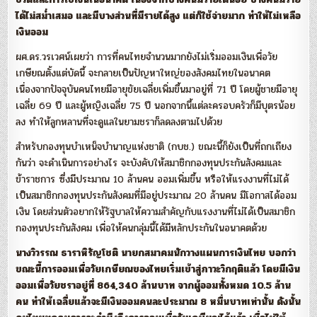
ได้ไม่สม่ำเสมอ และมีบางส่วนที่มีรายได้สูง แต่ก็ใช้จ่ายมาก ทำให้ไม่เหลือ
เงินออม
ผศ.ดร.วรเวศน์เผยว่า การที่คนไทยจำนวนมากยังไม่เริ่มออมเงินเพื่อวัย
เกษียณตั้งแต่บัดนี้ จะกลายเป็นปัญหาใหญ่ของสังคมไทยในอนาคต
เนื่องจากปัจจุบันคนไทยมีอายุขัยเฉลี่ยเพิ่มขึ้นมาอยู่ที่ 71 ปี โดยผู้ชายมีอายุ
เฉลี่ย 69 ปี และผู้หญิงเฉลี่ย 75 ปี นอกจากนี้แต่ละครอบครัวก็มีบุตรน้อย
ลง ทำให้ลูกหลานที่จะดูแลในยามชราก็ลดลงตามไปด้วย
สำหรับกองทุนบำเหน็จบำนาญแห่งชาติ (กบช.) ขณะนี้ก็ยังเป็นที่ถกเถียง
กันว่า จะดำเนินการอย่างไร จะบังคับให้สมาชิกกองทุนประกันสังคมและ
ข้าราชการ ซึ่งมีประมาณ 10 ล้านคน ออมเพิ่มขึ้น หรือให้แรงงานที่ไม่ได้
เป็นสมาชิกกองทุนประกันสังคมที่มีอยู่ประมาณ 20 ล้านคน มีโอกาสได้ออม
เงิน โดยส่วนตัวอยากให้รัฐบาลให้ความสำคัญกับแรงงานที่ไม่ได้เป็นสมาชิก
กองทุนประกันสังคม เพื่อให้คนกลุ่มนี้ได้มีหลักประกันในอนาคตด้วย
นางวิวรรณ ธาราหิรัญโชติ นายกสมาคมนักวางแผนการเงินไทย บอกว่า
ขณะนี้การออมเพื่อวัยเกษียณของไทยเริ่มเข้าสู่ภาวะวิกฤติแล้ว โดยมีเงิน
ออมเพื่อวัยชราอยู่ที่ 864,340 ล้านบาท จากผู้ออมทั้งหมด 10.5 ล้าน
คน ทำให้เฉลี่ยแล้วจะมีเงินออมคนละประมาณ 8 หมื่นบาทเท่านั้น ดังนั้น