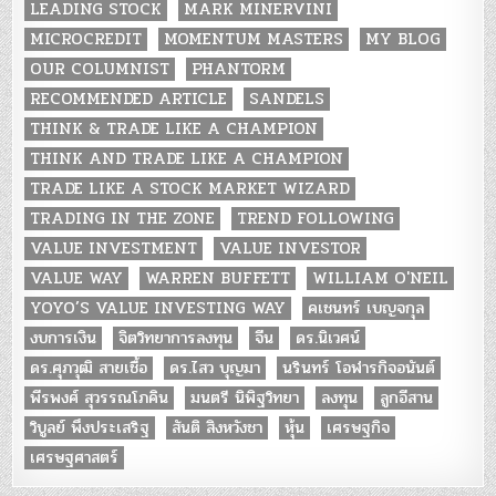
LEADING STOCK
MARK MINERVINI
MICROCREDIT
MOMENTUM MASTERS
MY BLOG
OUR COLUMNIST
PHANTORM
RECOMMENDED ARTICLE
SANDELS
THINK & TRADE LIKE A CHAMPION
THINK AND TRADE LIKE A CHAMPION
TRADE LIKE A STOCK MARKET WIZARD
TRADING IN THE ZONE
TREND FOLLOWING
VALUE INVESTMENT
VALUE INVESTOR
VALUE WAY
WARREN BUFFETT
WILLIAM O'NEIL
YOYO’S VALUE INVESTING WAY
คเชนทร์ เบญจกุล
งบการเงิน
จิตวิทยาการลงทุน
จีน
ดร.นิเวศน์
ดร.ศุภวุฒิ สายเชื้อ
ดร.ไสว บุญมา
นรินทร์ โอฬารกิจอนันต์
พีรพงศ์ สุวรรณโภคิน
มนตรี นิพิฐวิทยา
ลงทุน
ลูกอีสาน
วิบูลย์ พึงประเสริฐ
สันติ สิงหวังชา
หุ้น
เศรษฐกิจ
เศรษฐศาสตร์