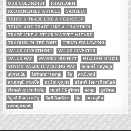
OUR COLUMNIST
PHANTORM
RECOMMENDED ARTICLE
SANDELS
THINK & TRADE LIKE A CHAMPION
THINK AND TRADE LIKE A CHAMPION
TRADE LIKE A STOCK MARKET WIZARD
TRADING IN THE ZONE
TREND FOLLOWING
VALUE INVESTMENT
VALUE INVESTOR
VALUE WAY
WARREN BUFFETT
WILLIAM O'NEIL
YOYO’S VALUE INVESTING WAY
คเชนทร์ เบญจกุล
งบการเงิน
จิตวิทยาการลงทุน
จีน
ดร.นิเวศน์
ดร.ศุภวุฒิ สายเชื้อ
ดร.ไสว บุญมา
นรินทร์ โอฬารกิจอนันต์
พีรพงศ์ สุวรรณโภคิน
มนตรี นิพิฐวิทยา
ลงทุน
ลูกอีสาน
วิบูลย์ พึงประเสริฐ
สันติ สิงหวังชา
หุ้น
เศรษฐกิจ
เศรษฐศาสตร์