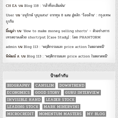
CH EA
บน
Blog 118 : ‘กล้าที่จะเดิมพัน’
User
บน
‘อนุรักษ์ บุญแสวง’ จากทุน 8 แสน สู่หลัก ‘ร้อยล้าน’ : กรุงเทพ
ธุรกิจ
มิ้มมูล่า
บน
‘How to make money selling shorts’ – ตัวอย่างการ
เทรดขาลงด้วย short/put [Case Study] : โดย PHANTORM
admin
บน
Blog 113 : ‘พฤติกรรมและ price action ในตลาดหมี’
พิพัฒน์ ส.
บน
Blog 113 : ‘พฤติกรรมและ price action ในตลาดหมี’
ป้ายกำกับ
BIOGRAPHY
CANSLIM
DOWNTREND
ECONOMICS
GOOD STORY
GURU INTERVIEW
INVISIBLE HAND
LEADER STOCK
LEADING STOCK
MARK MINERVINI
MICROCREDIT
MOMENTUM MASTERS
MY BLOG