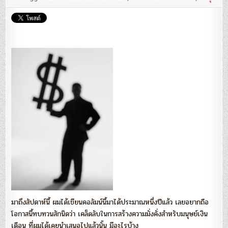
ลับ
ความ
มั่งคั่ง
สำหรับ
มนุษย์
เงิน
เดือน
:
นรินทร์
โอฬาร
กิจ
อนันต์
มาถึงสัปดาห์นี้ ผมได้เขียนคอลัมน์นี้มาได้ประมาณหนึ่งปีแล้ว เลยอยากถือ
โอกาสนี้ทบทวนสักนิดว่า เคล็ดลับในการสร้างความมั่งคั่งสำหรับมนุษย์เงิน
เดือน ที่ผมได้เคยนำเสนอไปแล้วนั้น มีอะไรบ้าง