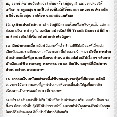
หมู่ ออกกำลังกายเป็นประจำ ไม่กินเหล้า ไม่สูบบุหรี่ และอย่าปล่อยให้
เครียด
การดูแลสุขภาพเป็นเรื่องที่ไม่ได้ใช้เงินมาก แต่จะช่วยประหยัด
ค่าใช้จ่ายด้านสุขภาพได้อย่างมากเมื่อแก่ตัวลง
12. ธุรกิจแฟรนไชส์
เหมาะสำหรับผู้ที่มีความพร้อมเรื่องเงินทุนแล้ว แต่ขาด
ช่องทางในการทำธุรกิจ
จงเลือกแฟรนไชส์ที่มี Track Record ที่ดี มา
กกว่าแฟรนไชส์ที่เรียกเก็บค่าแฟรนไชส์ถูกๆ
13. เงินฝากระยะสั้น
แม้จะได้ดอกเบี้ยต่ำกว่า แต่ก็มีข้อดีตรงที่เสี่ยงต่อ
เงินเฟ้อและความผันผวนของอัตราดอกเบี้ยในตลาดน้อยกว่า
ดังนั้น การฝาก
ประจำระยะสั้นที่สุด และเมื่อครบกำหนด ก็ขอต่อใหม่ไปเรื่อยๆ หรือการ
พักเงินเอาไว้ใน Money Market Fund มักเป็นกลยุทธ์ที่ดีกว่าการ
ฝากประจำแบบระยะยาวๆ
14. จงออมเงินเกษียณส่วนหนึ่งไว้ในกองทุนรวมหุ้นที่เลียนแบบดัชนี
เพราะจะได้ผลตอบแทนที่สูงกว่าในขณะที่ความเสี่ยงไม่ได้สูงขึ้นมากนัก
เนื่องจากเป็นการออมในระยะที่ยาวมากๆ
ลองนำเคล็ดลับเหล่านี้ไปปรับใช้ในชีวิตประจำวันดูนะครับ ผมหวังเป็นอย่าง
ยิ่งว่า ข้อแนะนำที่ปฏิบัติได้ไม่ยากเหล่านี้ จะช่วยทำให้คุณภาพชีวิตในโลกยุค
โลกาภิวัตน์ของคุณ ดีขึ้นบ้างไม่มากก็น้อยครับ