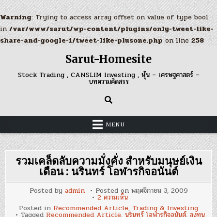
Warning
: Trying to access array offset on value of type bool
in
/var/www/sarut/wp-content/plugins/only-tweet-like-
share-and-google-1/tweet-like-plusone.php
on line
258
Skip
Sarut-Homesite
to
content
Stock Trading , CANSLIM Investing , หุ้น – เศรษฐศาสตร์ –
บทความคัดสรร
MENU
รวมเคล็ดลับความมั่งคั่ง สำหรับมนุษย์เงิน
เดือน : นรินทร์ โอฬารกิจอนันต์
Posted by
admin
Posted on
พฤศจิกายน 3, 2009
บน
2 ความเห็น
รวม
Posted in
Recommended Article
,
Trading & Investing
เคล็ด
Tagged
Recommended Article
,
นรินทร์ โอฬารกิจอนันต์
,
ลงทุน