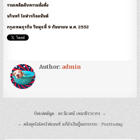
รวมเคล็ดลับความมั่งคั่ง
นรินทร์ โอฬารกิจอนันต์
กรุงเทพธุรกิจ วันพุธที่ 9 กันยายน พ.ศ. 2552
Author:
admin
แนะแนว
บัฟเฟตต์พูด : ดร.นิเวศน์ เหมวชิรวรากร →
เรื่อง
← คลังลุยไมโครไฟแนนซ์ แก้ลำเงินกู้นอกระบบ : Posttoday