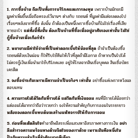
1. การซื้อบ้าน ถือเป็นทั้งการบริโภคและการลงทุน
เพราะบ้านมักจะมี
มูลค่าเพิ่มขึ้นเมื่อถือครองไว้นานๆ ต่างกับ รถยนต์ ที่มูลค่ามีแต่จะลดลงไป
เรื่อยๆหลังจากที่ซื้อ ดังนั้น ถ้าต้องเป็นหนี้เพราะซื้อบ้านก็ไม่ใช่เรื่องที่เสีย
หายอะไร
แต่ทั้งนี้ทั้งนั้น ต้องเป็นบ้านที่ซื้อเพื่ออยู่อาศัยเองเท่านั้น ไม่ใช่
กู้ซื้อบ้านเพื่อเก็งกำไร
2. พยายามมีค่าใช้จ่ายที่เป็นค่าดอกเบี้ยให้น้อยที่สุด
ถ้าจำเป็นต้องซื้อ
รถยนต์ด้วยเงินผ่อน ก็ให้รีบใช้คืนให้เร็วที่สุดถ้ามีโอกาส ถ้าหากเป็นไปได้
ไม่ควรกู้เงินเพื่อนำมาใช้บริโภคเลย อยู่ให้ไกลจากสินเชื่อบุคคล สินเชื่อบัตร
เครดิต
3. จงซื้อประกันเพราะมีความจำเป็นจริงๆ เท่านั้น
อย่าซื้อแค่เพราะหวังผล
ตอบแทน
4. ความรวยไม่ได้วัดกันที่รายได้ แต่วัดกันที่เงินออม
คนที่มีรายได้น้อยกว่า
แต่ออมได้มากกว่าถือว่ารวยกว่า จงให้ความสำคัญกับการออมในระยะยาว
พลังของดอกเบี้ยทบต้นจะสร้างมหัศจรรย์ให้กับการออม
5. ก่อนที่จะตัดสินใจ
ทำอาชีพอิสระเพื่อแสวงหาอิสรภาพทางการเงิน
อย่า
ลืมสำรวจความพร้อมทางด้านจิตใจของเราด้วย เพราะมันคือหนึ่งใน
ปัจจัยความสำเร็จที่สำคัญมากทีเดียว