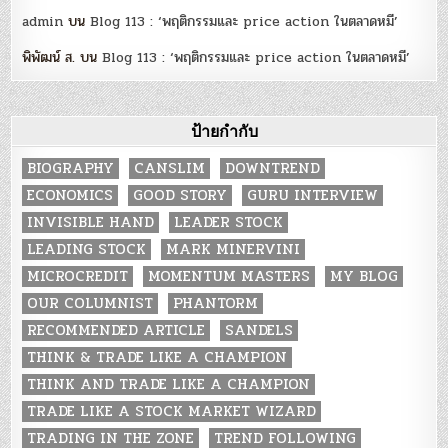
admin
บน
Blog 113 : ‘พฤติกรรมและ price action ในตลาดหมี’
พิพัฒน์ ส.
บน
Blog 113 : ‘พฤติกรรมและ price action ในตลาดหมี’
ป้ายกำกับ
BIOGRAPHY
CANSLIM
DOWNTREND
ECONOMICS
GOOD STORY
GURU INTERVIEW
INVISIBLE HAND
LEADER STOCK
LEADING STOCK
MARK MINERVINI
MICROCREDIT
MOMENTUM MASTERS
MY BLOG
OUR COLUMNIST
PHANTORM
RECOMMENDED ARTICLE
SANDELS
THINK & TRADE LIKE A CHAMPION
THINK AND TRADE LIKE A CHAMPION
TRADE LIKE A STOCK MARKET WIZARD
TRADING IN THE ZONE
TREND FOLLOWING