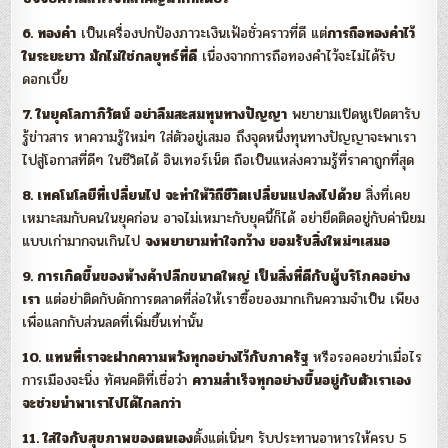
6. ทองคำ
เป็นเครื่องปกป้องภาวะเงินเฟ้อชั่วคราวที่ดี แต่
การถือทองคำไว้
ในระยะยาว มักไม่ใช่กลยุทธ์ที่ดี
เนื่องจากการถือทองคำไว้จะไม่ได้รับ
ดอกเบี้ย
7. ในยุคโลกาภิวัตน์ อย่าลืมสะสมทุนทางปัญญา
พยายามเปิดหูเปิดตารับ
รู้ข่าวสาร หาความรู้ใหม่ๆ ใส่ตัวอยู่เสมอ ถึงจุดหนึ่งทุนทางปัญญาจะพาเรา
ไปสู่โอกาสที่ดีๆ ในชีวิตได้ อินเทอร์เน็ต ถือเป็นแหล่งความรู้ที่ราคาถูกที่สุด
8. เทคโนโลยีที่เปลี่ยนไป จะทำให้วิถีชีวิตเปลี่ยนแปลงไปด้วย
สิ่งที่เคย
เหมาะสมกับคนในยุคก่อน อาจไม่เหมาะกับยุคนี้ก็ได้ อย่ายึดติดอยู่กับค่านิยม
แบบเก่ามากจนเกินไป
จงพยายามทำใจกว้าง ยอมรับสิ่งใหม่ๆเสมอ
9. การเกิดขึ้นของห้างค้าปลีกขนาดใหญ่ เป็นสิ่งที่ดีกับผู้บริโภคอย่าง
เรา
แต่อย่าติดกับดักการตลาดที่ล่อให้เราซื้อของมากเกินความจำเป็น เพียง
เพื่อแลกกับส่วนลดที่เพิ่มขึ้นเท่านั้น
10. แทนที่เราจะฝากความหวังทุกอย่างไว้กับภาครัฐ
หรือรอคอยว่าเมื่อไร
การเมืองจะนิ่ง ทัศนคติที่เชื่อว่า
ความสำเร็จทุกอย่างขึ้นอยู่กับตัวเราเอง
จะช่วยนำพาเราไปได้ไกลกว่า
11. ใส่ใจกับสุขภาพของตนเอง
ตั้งแต่เนิ่นๆ รับประทานอาหารให้ครบ 5