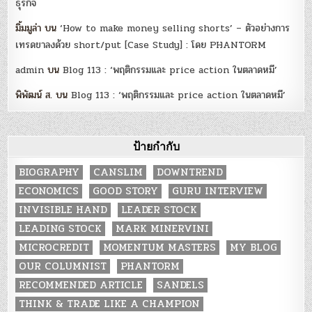
ธุรกิจ
มิ้มมูล่า
บน
‘How to make money selling shorts’ – ตัวอย่างการ
เทรดขาลงด้วย short/put [Case Study] : โดย PHANTORM
admin
บน
Blog 113 : ‘พฤติกรรมและ price action ในตลาดหมี’
พิพัฒน์ ส.
บน
Blog 113 : ‘พฤติกรรมและ price action ในตลาดหมี’
ป้ายกำกับ
BIOGRAPHY
CANSLIM
DOWNTREND
ECONOMICS
GOOD STORY
GURU INTERVIEW
INVISIBLE HAND
LEADER STOCK
LEADING STOCK
MARK MINERVINI
MICROCREDIT
MOMENTUM MASTERS
MY BLOG
OUR COLUMNIST
PHANTORM
RECOMMENDED ARTICLE
SANDELS
THINK & TRADE LIKE A CHAMPION