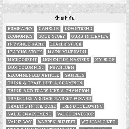
ป้ายกำกับ
BIOGRAPHY
CANSLIM
DOWNTREND
ECONOMICS
GOOD STORY
GURU INTERVIEW
INVISIBLE HAND
LEADER STOCK
LEADING STOCK
MARK MINERVINI
MICROCREDIT
MOMENTUM MASTERS
MY BLOG
OUR COLUMNIST
PHANTORM
RECOMMENDED ARTICLE
SANDELS
THINK & TRADE LIKE A CHAMPION
THINK AND TRADE LIKE A CHAMPION
TRADE LIKE A STOCK MARKET WIZARD
TRADING IN THE ZONE
TREND FOLLOWING
VALUE INVESTMENT
VALUE INVESTOR
VALUE WAY
WARREN BUFFETT
WILLIAM O'NEIL