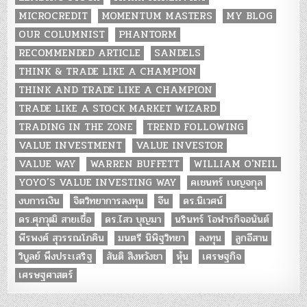
MICROCREDIT
MOMENTUM MASTERS
MY BLOG
OUR COLUMNIST
PHANTORM
RECOMMENDED ARTICLE
SANDELS
THINK & TRADE LIKE A CHAMPION
THINK AND TRADE LIKE A CHAMPION
TRADE LIKE A STOCK MARKET WIZARD
TRADING IN THE ZONE
TREND FOLLOWING
VALUE INVESTMENT
VALUE INVESTOR
VALUE WAY
WARREN BUFFETT
WILLIAM O'NEIL
YOYO’S VALUE INVESTING WAY
คเชนทร์ เบญจกุล
งบการเงิน
จิตวิทยาการลงทุน
จีน
ดร.นิเวศน์
ดร.ศุภวุฒิ สายเชื้อ
ดร.ไสว บุญมา
นรินทร์ โอฬารกิจอนันต์
พีรพงศ์ สุวรรณโภคิน
มนตรี นิพิฐวิทยา
ลงทุน
ลูกอีสาน
วิบูลย์ พึงประเสริฐ
สันติ สิงหวังชา
หุ้น
เศรษฐกิจ
เศรษฐศาสตร์