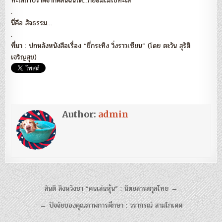
ทะเลถ้าปราศจากคลื่นฉันใด…ก็ย่อมไม่ใช่ทะเล
.
นี่คือ สัจธรรม…
.
ที่มา : ปกหลังหนังสือเรื่อง “ขี่กระทิง วิ่งราวเซียน” (โดย ตะวัน สุรัติ
เจริญสุข)
Author:
admin
แนะแนว
สันติ สิงหวังชา “คนเล่นหุ้น” : นิตยสารสกุลไทย →
เรื่อง
← ปัจจัยของคุณภาพการศึกษา : วรากรณ์ สามโกเศศ