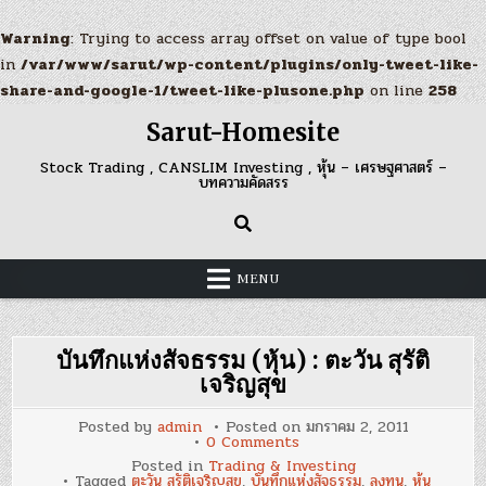
Warning
: Trying to access array offset on value of type bool
in
/var/www/sarut/wp-content/plugins/only-tweet-like-
share-and-google-1/tweet-like-plusone.php
on line
258
Skip
Sarut-Homesite
to
content
Stock Trading , CANSLIM Investing , หุ้น – เศรษฐศาสตร์ –
บทความคัดสรร
MENU
บันทึกแห่งสัจธรรม (หุ้น) : ตะวัน สุรัติ
เจริญสุข
Posted by
admin
Posted on
มกราคม 2, 2011
on
0 Comments
บันทึก
Posted in
Trading & Investing
แห่ง
Tagged
ตะวัน สุรัติเจริญสุข
,
บันทึกแห่งสัจธรรม
,
ลงทุน
,
หุ้น