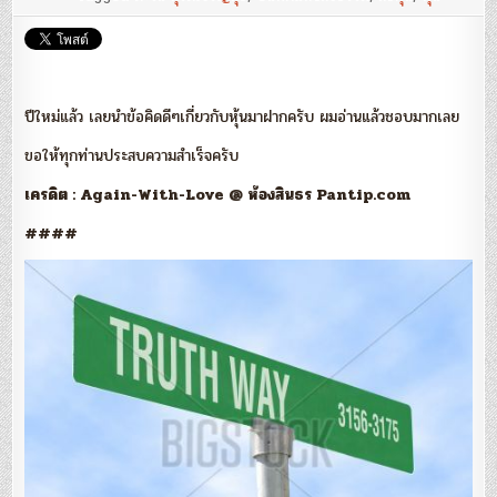
สัจธรรม
(หุ้น)
:
ตะวัน
สุรัติ
เจริญสุข
ปีใหม่แล้ว เลยนำข้อคิดดีๆเกี่ยวกับหุ้นมาฝากครับ ผมอ่านแล้วชอบมากเลย
ขอให้ทุกท่านประสบความสำเร็จครับ
เครดิต : Again-With-Love @ ห้องสินธร Pantip.com
####