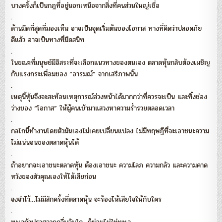
บางครั้งก็เป็นกฎที่อยู่นอกเหนือจากสิ่งที่คนส่วนใหญ่เชื่อ
.
ด้านมืดที่สุดที่มองเห็น อาจเป็นจุดเริ่มต้นของโอกาส ทางที่คิดว่าปลอดภัย
ดีแล้ว อาจเป็นทางที่มืดสนิท
.
ในขณะที่มนุษย์มีอิสระที่จะเลือกแนวทางของตนเอง ตลาดหุ้นกลับต้องเผชิญ
กับแรงกระเพื่อมของ “อารมณ์” จากเสรีภาพนั้น
.
เหตุนี้หุ้นจึงจะสะท้อนเหตุการณ์ล่วงหน้าได้มากกว่าที่ควรจะเป็น และทิ้งช่อง
ว่างของ “โอกาส” ให้ผู้คนเข้ามาแสวงหาความร่ำรวยตลอดเวลา
.
กลไกนี้ทำงานโดยตัวมันเองไม่เคยเปลี่ยนแปลง ไม่มีทฤษฎีที่จะเอาชนะความ
ไม่แน่นอนของตลาดหุ้นได้
.
ถ้าอยากจะเอาชนะตลาดหุ้น ต้องเอาชนะ ความโลภ ความกลัว และความคาด
หวังของตัวคุณเองให้ได้เสียก่อน
.
จงจำไว้…ไม่มีสักครั้งที่ตลาดหุ้น จะร้องไห้เสียใจให้กับใคร
.