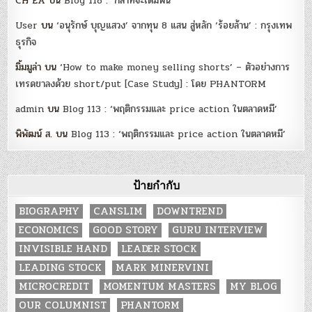
CH EA
บน
Blog 118 : ‘กล้าที่จะเดิมพัน’
User
บน
‘อนุรักษ์ บุญแสวง’ จากทุน 8 แสน สู่หลัก ‘ร้อยล้าน’ : กรุงเทพ
ธุรกิจ
มิ้มมูล่า
บน
‘How to make money selling shorts’ – ตัวอย่างการ
เทรดขาลงด้วย short/put [Case Study] : โดย PHANTORM
admin
บน
Blog 113 : ‘พฤติกรรมและ price action ในตลาดหมี’
พิพัฒน์ ส.
บน
Blog 113 : ‘พฤติกรรมและ price action ในตลาดหมี’
ป้ายกำกับ
BIOGRAPHY
CANSLIM
DOWNTREND
ECONOMICS
GOOD STORY
GURU INTERVIEW
INVISIBLE HAND
LEADER STOCK
LEADING STOCK
MARK MINERVINI
MICROCREDIT
MOMENTUM MASTERS
MY BLOG
OUR COLUMNIST
PHANTORM