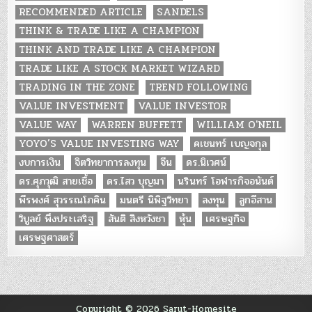
RECOMMENDED ARTICLE
SANDELS
THINK & TRADE LIKE A CHAMPION
THINK AND TRADE LIKE A CHAMPION
TRADE LIKE A STOCK MARKET WIZARD
TRADING IN THE ZONE
TREND FOLLOWING
VALUE INVESTMENT
VALUE INVESTOR
VALUE WAY
WARREN BUFFETT
WILLIAM O'NEIL
YOYO’S VALUE INVESTING WAY
คเชนทร์ เบญจกุล
งบการเงิน
จิตวิทยาการลงทุน
จีน
ดร.นิเวศน์
ดร.ศุภวุฒิ สายเชื้อ
ดร.ไสว บุญมา
นรินทร์ โอฬารกิจอนันต์
พีรพงศ์ สุวรรณโภคิน
มนตรี นิพิฐวิทยา
ลงทุน
ลูกอีสาน
วิบูลย์ พึงประเสริฐ
สันติ สิงหวังชา
หุ้น
เศรษฐกิจ
เศรษฐศาสตร์
Copyright © 2026 Sarut-Homesite