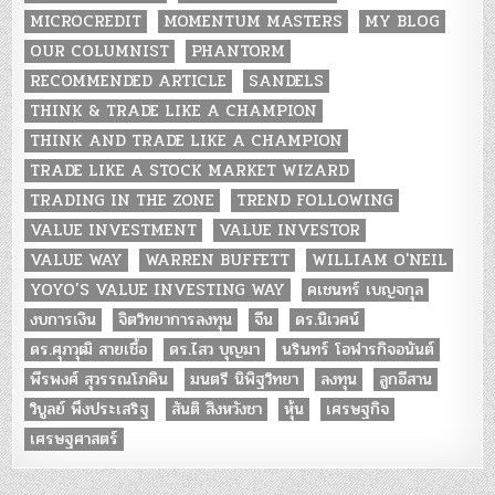
MICROCREDIT
MOMENTUM MASTERS
MY BLOG
OUR COLUMNIST
PHANTORM
RECOMMENDED ARTICLE
SANDELS
THINK & TRADE LIKE A CHAMPION
THINK AND TRADE LIKE A CHAMPION
TRADE LIKE A STOCK MARKET WIZARD
TRADING IN THE ZONE
TREND FOLLOWING
VALUE INVESTMENT
VALUE INVESTOR
VALUE WAY
WARREN BUFFETT
WILLIAM O'NEIL
YOYO’S VALUE INVESTING WAY
คเชนทร์ เบญจกุล
งบการเงิน
จิตวิทยาการลงทุน
จีน
ดร.นิเวศน์
ดร.ศุภวุฒิ สายเชื้อ
ดร.ไสว บุญมา
นรินทร์ โอฬารกิจอนันต์
พีรพงศ์ สุวรรณโภคิน
มนตรี นิพิฐวิทยา
ลงทุน
ลูกอีสาน
วิบูลย์ พึงประเสริฐ
สันติ สิงหวังชา
หุ้น
เศรษฐกิจ
เศรษฐศาสตร์