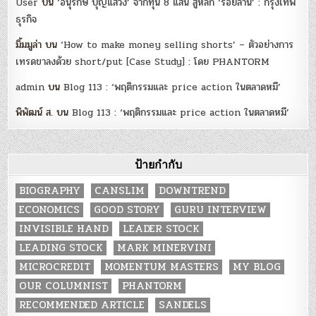
User
บน
‘อนุรักษ์ บุญแสวง’ จากทุน 8 แสน สู่หลัก ‘ร้อยล้าน’ : กรุงเทพ
ธุรกิจ
มิ้มมูล่า
บน
‘How to make money selling shorts’ – ตัวอย่างการ
เทรดขาลงด้วย short/put [Case Study] : โดย PHANTORM
admin
บน
Blog 113 : ‘พฤติกรรมและ price action ในตลาดหมี’
พิพัฒน์ ส.
บน
Blog 113 : ‘พฤติกรรมและ price action ในตลาดหมี’
ป้ายกำกับ
BIOGRAPHY
CANSLIM
DOWNTREND
ECONOMICS
GOOD STORY
GURU INTERVIEW
INVISIBLE HAND
LEADER STOCK
LEADING STOCK
MARK MINERVINI
MICROCREDIT
MOMENTUM MASTERS
MY BLOG
OUR COLUMNIST
PHANTORM
RECOMMENDED ARTICLE
SANDELS