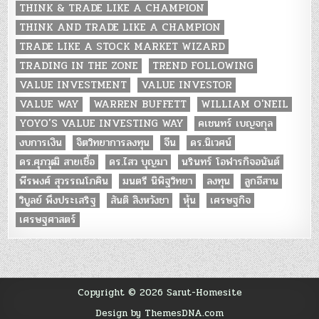
THINK & TRADE LIKE A CHAMPION
THINK AND TRADE LIKE A CHAMPION
TRADE LIKE A STOCK MARKET WIZARD
TRADING IN THE ZONE
TREND FOLLOWING
VALUE INVESTMENT
VALUE INVESTOR
VALUE WAY
WARREN BUFFETT
WILLIAM O'NEIL
YOYO’S VALUE INVESTING WAY
คเชนทร์ เบญจกุล
งบการเงิน
จิตวิทยาการลงทุน
จีน
ดร.นิเวศน์
ดร.ศุภวุฒิ สายเชื้อ
ดร.ไสว บุญมา
นรินทร์ โอฬารกิจอนันต์
พีรพงศ์ สุวรรณโภคิน
มนตรี นิพิฐวิทยา
ลงทุน
ลูกอีสาน
วิบูลย์ พึงประเสริฐ
สันติ สิงหวังชา
หุ้น
เศรษฐกิจ
เศรษฐศาสตร์
Copyright © 2026 Sarut-Homesite
Design by ThemesDNA.com