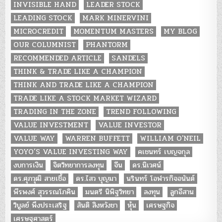
INVISIBLE HAND
LEADER STOCK
LEADING STOCK
MARK MINERVINI
MICROCREDIT
MOMENTUM MASTERS
MY BLOG
OUR COLUMNIST
PHANTORM
RECOMMENDED ARTICLE
SANDELS
THINK & TRADE LIKE A CHAMPION
THINK AND TRADE LIKE A CHAMPION
TRADE LIKE A STOCK MARKET WIZARD
TRADING IN THE ZONE
TREND FOLLOWING
VALUE INVESTMENT
VALUE INVESTOR
VALUE WAY
WARREN BUFFETT
WILLIAM O'NEIL
YOYO’S VALUE INVESTING WAY
คเชนทร์ เบญจกุล
งบการเงิน
จิตวิทยาการลงทุน
จีน
ดร.นิเวศน์
ดร.ศุภวุฒิ สายเชื้อ
ดร.ไสว บุญมา
นรินทร์ โอฬารกิจอนันต์
พีรพงศ์ สุวรรณโภคิน
มนตรี นิพิฐวิทยา
ลงทุน
ลูกอีสาน
วิบูลย์ พึงประเสริฐ
สันติ สิงหวังชา
หุ้น
เศรษฐกิจ
เศรษฐศาสตร์