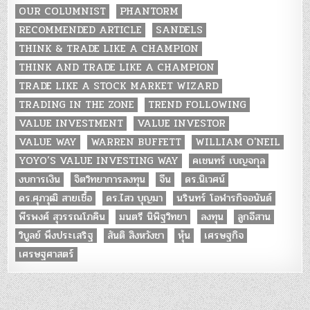
OUR COLUMNIST
PHANTORM
RECOMMENDED ARTICLE
SANDELS
THINK & TRADE LIKE A CHAMPION
THINK AND TRADE LIKE A CHAMPION
TRADE LIKE A STOCK MARKET WIZARD
TRADING IN THE ZONE
TREND FOLLOWING
VALUE INVESTMENT
VALUE INVESTOR
VALUE WAY
WARREN BUFFETT
WILLIAM O'NEIL
YOYO’S VALUE INVESTING WAY
คเชนทร์ เบญจกุล
งบการเงิน
จิตวิทยาการลงทุน
จีน
ดร.นิเวศน์
ดร.ศุภวุฒิ สายเชื้อ
ดร.ไสว บุญมา
นรินทร์ โอฬารกิจอนันต์
พีรพงศ์ สุวรรณโภคิน
มนตรี นิพิฐวิทยา
ลงทุน
ลูกอีสาน
วิบูลย์ พึงประเสริฐ
สันติ สิงหวังชา
หุ้น
เศรษฐกิจ
เศรษฐศาสตร์