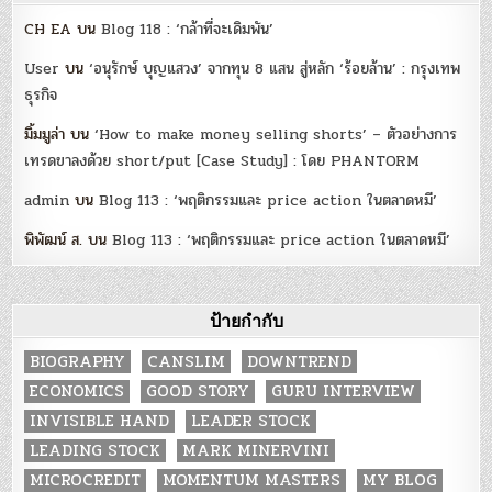
CH EA
บน
Blog 118 : ‘กล้าที่จะเดิมพัน’
User
บน
‘อนุรักษ์ บุญแสวง’ จากทุน 8 แสน สู่หลัก ‘ร้อยล้าน’ : กรุงเทพ
ธุรกิจ
มิ้มมูล่า
บน
‘How to make money selling shorts’ – ตัวอย่างการ
เทรดขาลงด้วย short/put [Case Study] : โดย PHANTORM
admin
บน
Blog 113 : ‘พฤติกรรมและ price action ในตลาดหมี’
พิพัฒน์ ส.
บน
Blog 113 : ‘พฤติกรรมและ price action ในตลาดหมี’
ป้ายกำกับ
BIOGRAPHY
CANSLIM
DOWNTREND
ECONOMICS
GOOD STORY
GURU INTERVIEW
INVISIBLE HAND
LEADER STOCK
LEADING STOCK
MARK MINERVINI
MICROCREDIT
MOMENTUM MASTERS
MY BLOG