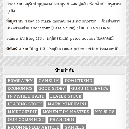
User
บน
‘อนุรักษ์ บุญแสวง’ จากทุน 8 แสน สู่หลัก ‘ร้อยล้าน’ : กรุงเทพ
ธุรกิจ
มิ้มมูล่า
บน
‘How to make money selling shorts’ – ตัวอย่างการ
เทรดขาลงด้วย short/put [Case Study] : โดย PHANTORM
admin
บน
Blog 113 : ‘พฤติกรรมและ price action ในตลาดหมี’
พิพัฒน์ ส.
บน
Blog 113 : ‘พฤติกรรมและ price action ในตลาดหมี’
ป้ายกำกับ
BIOGRAPHY
CANSLIM
DOWNTREND
ECONOMICS
GOOD STORY
GURU INTERVIEW
INVISIBLE HAND
LEADER STOCK
LEADING STOCK
MARK MINERVINI
MICROCREDIT
MOMENTUM MASTERS
MY BLOG
OUR COLUMNIST
PHANTORM
RECOMMENDED ARTICLE
SANDELS