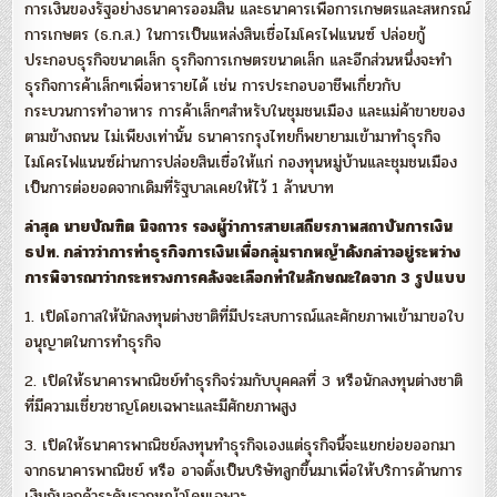
การเงินของรัฐอย่างธนาคารออมสิน และธนาคารเพื่อการเกษตรและสหกรณ์
การเกษตร (ธ.ก.ส.) ในการเป็นแหล่งสินเชื่อไมโครไฟแนนซ์ ปล่อยกู้
ประกอบธุรกิจขนาดเล็ก ธุรกิจการเกษตรขนาดเล็ก และอีกส่วนหนึ่งจะทำ
ธุรกิจการค้าเล็กๆเพื่อหารายได้ เช่น การประกอบอาชีพเกี่ยวกับ
กระบวนการทำอาหาร การค้าเล็กๆสำหรับในชุมชนเมือง และแม่ค้าขายของ
ตามข้างถนน ไม่เพียงเท่านั้น ธนาคารกรุงไทยก็พยายามเข้ามาทำธุรกิจ
ไมโครไฟแนนซ์ผ่านการปล่อยสินเชื่อให้แก่ กองทุนหมู่บ้านและชุมชนเมือง
เป็นการต่อยอดจากเดิมที่รัฐบาลเคยให้ไว้ 1 ล้านบาท
ล่าสุด นายบัณฑิต นิจถาวร รองผู้ว่าการสายเสถียรภาพสถาบันการเงิน
ธปท. กล่าวว่าการทำธุรกิจการเงินเพื่อกลุ่มรากหญ้าดังกล่าวอยู่ระหว่าง
การพิจารณาว่ากระทรวงการคลังจะเลือกทำในลักษณะใดจาก 3 รูปแบบ
1. เปิดโอกาสให้นักลงทุนต่างชาติที่มีประสบการณ์และศักยภาพเข้ามาขอใบ
อนุญาตในการทำธุรกิจ
2. เปิดให้ธนาคารพาณิชย์ทำธุรกิจร่วมกับบุคคลที่ 3 หรือนักลงทุนต่างชาติ
ที่มีความเชี่ยวชาญโดยเฉพาะและมีศักยภาพสูง
3. เปิดให้ธนาคารพาณิชย์ลงทุนทำธุรกิจเองแต่ธุรกิจนี้จะแยกย่อยออกมา
จากธนาคารพาณิชย์ หรือ อาจตั้งเป็นบริษัทลูกขึ้นมาเพื่อให้บริการด้านการ
เงินกับลูกค้าระดับรากหญ้าโดยเฉพาะ