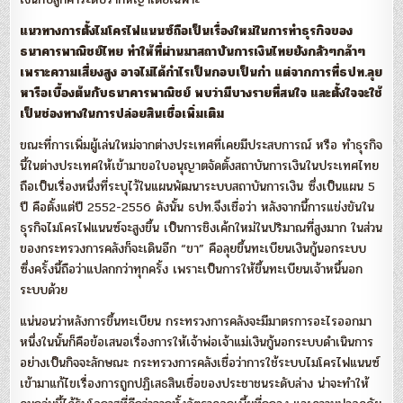
แนวทางการตั้งไมโครไฟแนนซ์ถือเป็นเรื่องใหม่ในการทำธุรกิจของ
ธนาคารพาณิชย์ไทย ทำให้ที่ผ่านมาสถาบันการเงินไทยยังกลัวๆกล้าๆ
เพราะความเสี่ยงสูง อาจไม่ได้กำไรเป็นกอบเป็นกำ แต่จากการที่ธปท.ลุย
หารือเบื้องต้นกับธนาคารพาณิชย์ พบว่ามีบางรายที่สนใจ และตั้งใจจะใช้
เป็นช่องทางในการปล่อยสินเชื่อเพิ่มเติม
ขณะที่การเพิ่มผู้เล่นใหม่จากต่างประเทศที่เคยมีประสบการณ์ หรือ ทำธุรกิจ
นี้ในต่างประเทศให้เข้ามาขอใบอนุญาตจัดตั้งสถาบันการเงินในประเทศไทย
ถือเป็นเรื่องหนึ่งที่ระบุไว้ในแผนพัฒนาระบบสถาบันการเงิน ซึ่งเป็นแผน 5
ปี คือตั้งแต่ปี 2552-2556 ดังนั้น ธปท.จึงเชื่อว่า หลังจากนี้การแข่งขันใน
ธุรกิจไมโครไฟแนนซ์จะสูงขึ้น เป็นการชิงเค้กใหม่ในปริมาณที่สูงมาก ในส่วน
ของกระทรวงการคลังก็จะเดินอีก “ขา” คือลุยขึ้นทะเบียนเงินกู้นอกระบบ
ซึ่งครั้งนี้ถือว่าแปลกกว่าทุกครั้ง เพราะเป็นการให้ขึ้นทะเบียนเจ้าหนี้นอก
ระบบด้วย
แน่นอนว่าหลังการขึ้นทะเบียน กระทรวงการคลังจะมีมาตรการอะไรออกมา
หนึ่งในนั้นก็คือข้อเสนอเรื่องการให้เจ้าพ่อเจ้าแม่เงินกู้นอกระบบดำเนินการ
อย่างเป็นกิจจะลักษณะ กระทรวงการคลังเชื่อว่าการใช้ระบบไมโครไฟแนนซ์
เข้ามาแก้ไขเรื่องการถูกปฏิเสธสินเชื่อของประชาชนระดับล่าง น่าจะทำให้