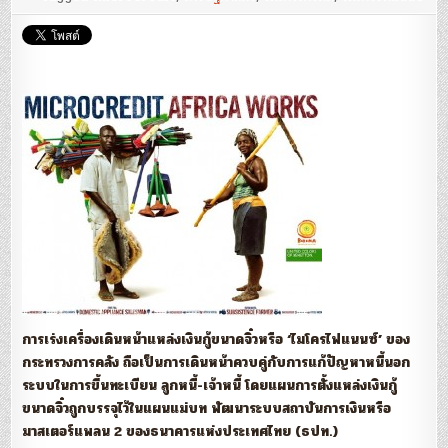
ไมโคร
ไฟแนนซ์
แก้ลำ
เงิน
กู้
นอก
ระบบ
:
Posttoday
การเร่งเครื่องเดินหน้าแหล่งเงินกู้ขนาดจิ๋วหรือ ‘ไมโครไฟแนนซ์’ ของ
กระทรวงการคลัง ถือเป็นการเดินหน้าควบคู่กับการแก้ปัญหาหนี้นอก
ระบบในการขึ้นทะเบียน ลูกหนี้-เจ้าหนี้ โดยแผนการตั้งแหล่งเงินกู้
ขนาดจิ๋วถูกบรรจุไว้ในแผนแม่บท พัฒนาระบบสถาบันการเงินหรือ
มาสเตอร์แพลน 2 ของธนาคารแห่งประเทศไทย (ธปท.)