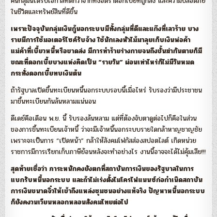
คนกลุ่มนี้ได้รับโอกาสที่ดีกว่าจากทั้งอัตราดอกเบี้ยที่ถูกลง และความปลอดภัย
ในชีวิตและทรัพย์สินที่ดีขึ้น
เพราะปัจจุบันกลุ่มเงินกู้นอกระบบมีทั้งกลุ่มที่ดีและแก๊งที่เลวร้าย บาง
รายมีการใช้มอเตอร์ไซค์รับจ้าง ใช้นักเลงหัวไม้มาลุยเก็บเงินพ่อค้า
แม่ค้าที่เบี้ยวหนี้หรือขาดส่ง มีการทำร้ายร่างกายจนถึงขั้นฆ่ากันตายก็มี
ขณะที่ดอกเบี้ยบางแห่งคิดเป็น “รายวัน” ผ่อนเท่าไหร่ก็ไม่มีวันหมด
กระทั่งดอกเบี้ยทบเงินต้น
ถ้ารัฐบาลเปิดขึ้นทะเบียนหนี้นอกระบบรอบนี้เมื่อไหร่ รับรองว่ามีประชาชน
มาขึ้นทะเบียนกันล้นหลามแน่นอน
ดีเดย์คือเดือน พ.ย. นี้ รับรองล้นหลาม แต่ที่ต้องจับตาดูต่อไปก็คือในส่วน
ของการขึ้นทะเบียนเจ้าหนี้ ว่าจะมีเจ้าหนี้นอกระบบรายใดกล้าหาญชาญชัย
เพราะจะเป็นการ “เปิดหน้า” กล้าให้สังคมโฟกัสส่องสปอตไลต์ เกิดหน่วย
ราชการมีการเรียกเก็บภาษีย้อนหลังจะทำอย่างไร งานนี้อาจจะได้ไม่คุ้มเสีย!!!
สุดท้ายเชื่อว่า ภาระหนักคงยังตกที่สถาบันการเงินของรัฐบาลในการ
แบกรับหนี้นอกระบบ และถ้าไม่เร่งตั้งไมโครไฟแนนซ์ก่อกำเนิดสถาบัน
การเงินขนาดจิ๋วให้เข้าถึงแหล่งชุมชนอย่างแท้จริง ปัญหาหนี้นอกระบบ
ก็ยังคงวนเวียนหลอกหลอนสังคมไทยต่อไป