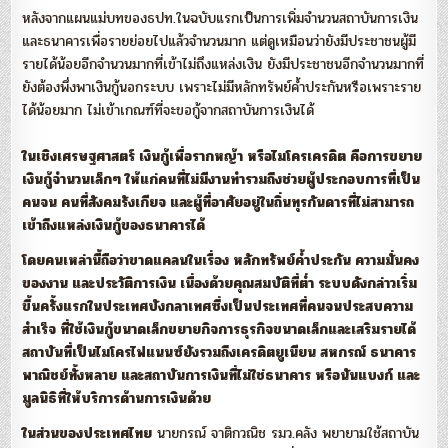
หลังจากแผนแม่บทของธปท.ในฉบับแรกเป็นการเพิ่มจำนวนสถาบันการเงิน
และธนาคารเพื่อรายย่อยไปแล้วจำนวนมาก แต่ดูเหมือนว่ายังมีประชาชนผู้มี
รายได้น้อยอีกจำนวนมากที่เข้าไม่ถึงแหล่งเงิน ยังมีประชาชนอีกจำนวนมากที่
ยังต้องพึ่งพาเงินกู้นอกระบบ เพราะไม่มีหลักทรัพย์ค้ำประกันหรือเพราะราย
ได้น้อยมาก ไม่เข้าเกณฑ์ที่จะขอกู้จากสถาบันการเงินได้
ในเชิงเศรษฐศาสตร์ เงินกู้เพื่อรากหญ้า หรือไมโครเครดิต คือการขยาย
เงินกู้จำนวนเล็กๆ ให้แก่คนที่ไม่มีงานทำรวมถึงช่วยผู้ประกอบการที่เป็น
คนจน คนที่สังคมรังเกียจ และผู้ที่อาศัยอยู่ในถิ่นทุรกันดารที่ไม่สามารถ
เข้าถึงแหล่งเงินกู้ของธนาคารได้
โดยคนเหล่านี้ถือว่าขาดแคลนในเรื่อง หลักทรัพย์ค้ำประกัน ความมั่นคง
ของงาน และประวัติการเงิน เนื่องด้วยคุณสมบัติที่ต่ำ ระบบดังกล่าวเริ่ม
ขึ้นครั้งแรกในประเทศบังกลาเทศซึ่งเป็นประเทศที่คนจนประสบความ
สำเร็จ ที่ใช้เงินกู้ขนาดเล็กขยายกิจการธุรกิจขนาดเล็กและเสริมรายได้
สถาบันที่เป็นไมโครไฟแนนซ์ยังรวมถึงเครดิตยูเนียน สหกรณ์ ธนาคาร
พาณิชย์ทั้งหลาย และสถาบันการเงินที่ไม่ใช่ธนาคาร หรือนันแบงก์ และ
มูลนิธิที่ให้บริการด้านการเงินด้วย
ในส่วนของประเทศไทย
นายกรณ์ จาติกวณิช รมว.คลัง พยายามใช้สถาบัน