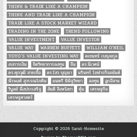
THINK & TRADE LIKE A CHAMPION
THINK AND TRADE LIKE A CHAMPION
TRADE LIKE A STOCK MARKET WIZARD
TRADING IN THE ZONE
TREND FOLLOWING
VALUE INVESTMENT
VALUE INVESTOR
VALUE WAY
WARREN BUFFETT
WILLIAM O'NEIL
YOYO’S VALUE INVESTING WAY
คเชนทร์ เบญจกุล
งบการเงิน
จิตวิทยาการลงทุน
จีน
ดร.นิเวศน์
ดร.ศุภวุฒิ สายเชื้อ
ดร.ไสว บุญมา
นรินทร์ โอฬารกิจอนันต์
พีรพงศ์ สุวรรณโภคิน
มนตรี นิพิฐวิทยา
ลงทุน
ลูกอีสาน
วิบูลย์ พึงประเสริฐ
สันติ สิงหวังชา
หุ้น
เศรษฐกิจ
เศรษฐศาสตร์
Copyright © 2026 Sarut-Homesite