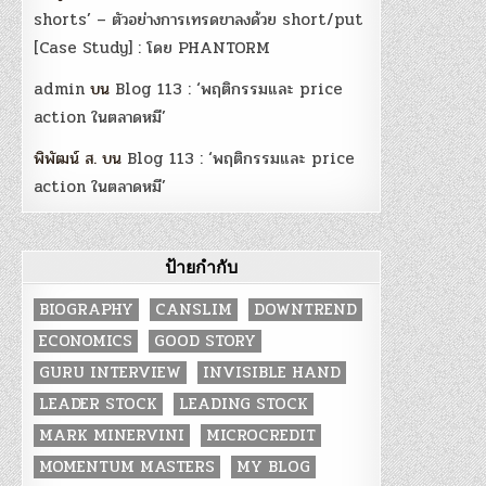
shorts’ – ตัวอย่างการเทรดขาลงด้วย short/put
[Case Study] : โดย PHANTORM
admin
บน
Blog 113 : ‘พฤติกรรมและ price
action ในตลาดหมี’
พิพัฒน์ ส.
บน
Blog 113 : ‘พฤติกรรมและ price
action ในตลาดหมี’
ป้ายกำกับ
BIOGRAPHY
CANSLIM
DOWNTREND
ECONOMICS
GOOD STORY
GURU INTERVIEW
INVISIBLE HAND
LEADER STOCK
LEADING STOCK
MARK MINERVINI
MICROCREDIT
MOMENTUM MASTERS
MY BLOG