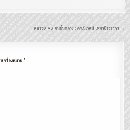
คนรวย VS คนชั้นกลาง : ดร.นิเวศน์ เหมวชิรวรากร →
กทำเครื่องหมาย
*