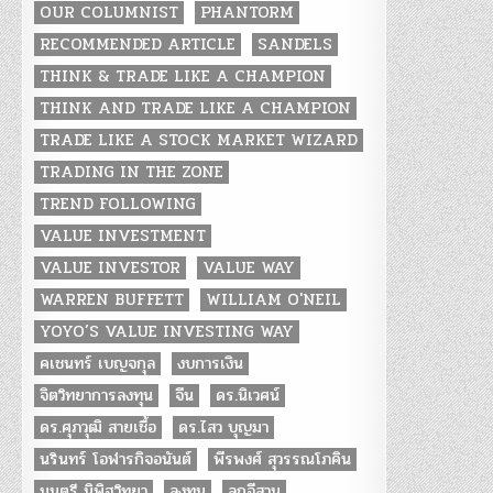
OUR COLUMNIST
PHANTORM
RECOMMENDED ARTICLE
SANDELS
THINK & TRADE LIKE A CHAMPION
THINK AND TRADE LIKE A CHAMPION
TRADE LIKE A STOCK MARKET WIZARD
TRADING IN THE ZONE
TREND FOLLOWING
VALUE INVESTMENT
VALUE INVESTOR
VALUE WAY
WARREN BUFFETT
WILLIAM O'NEIL
YOYO’S VALUE INVESTING WAY
คเชนทร์ เบญจกุล
งบการเงิน
จิตวิทยาการลงทุน
จีน
ดร.นิเวศน์
ดร.ศุภวุฒิ สายเชื้อ
ดร.ไสว บุญมา
นรินทร์ โอฬารกิจอนันต์
พีรพงศ์ สุวรรณโภคิน
มนตรี นิพิฐวิทยา
ลงทุน
ลูกอีสาน