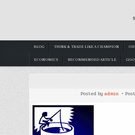
Skip
to
S
content
BLOG
THINK & TRADE LIKE A CHAMPION
OU
ECONOMICS
RECOMMENDED ARTICLE
GOO
Posted by
admin
Pos