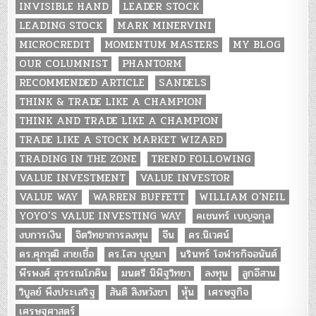
INVISIBLE HAND
LEADER STOCK
LEADING STOCK
MARK MINERVINI
MICROCREDIT
MOMENTUM MASTERS
MY BLOG
OUR COLUMNIST
PHANTORM
RECOMMENDED ARTICLE
SANDELS
THINK & TRADE LIKE A CHAMPION
THINK AND TRADE LIKE A CHAMPION
TRADE LIKE A STOCK MARKET WIZARD
TRADING IN THE ZONE
TREND FOLLOWING
VALUE INVESTMENT
VALUE INVESTOR
VALUE WAY
WARREN BUFFETT
WILLIAM O'NEIL
YOYO’S VALUE INVESTING WAY
คเชนทร์ เบญจกุล
งบการเงิน
จิตวิทยาการลงทุน
จีน
ดร.นิเวศน์
ดร.ศุภวุฒิ สายเชื้อ
ดร.ไสว บุญมา
นรินทร์ โอฬารกิจอนันต์
พีรพงศ์ สุวรรณโภคิน
มนตรี นิพิฐวิทยา
ลงทุน
ลูกอีสาน
วิบูลย์ พึงประเสริฐ
สันติ สิงหวังชา
หุ้น
เศรษฐกิจ
เศรษฐศาสตร์