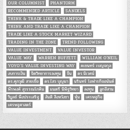
OUR COLUMNIST
PHANTORM
RECOMMENDED ARTICLE
SANDELS
THINK & TRADE LIKE A CHAMPION
THINK AND TRADE LIKE A CHAMPION
TRADE LIKE A STOCK MARKET WIZARD
TRADING IN THE ZONE
TREND FOLLOWING
VALUE INVESTMENT
VALUE INVESTOR
VALUE WAY
WARREN BUFFETT
WILLIAM O'NEIL
YOYO’S VALUE INVESTING WAY
คเชนทร์ เบญจกุล
งบการเงิน
จิตวิทยาการลงทุน
จีน
ดร.นิเวศน์
ดร.ศุภวุฒิ สายเชื้อ
ดร.ไสว บุญมา
นรินทร์ โอฬารกิจอนันต์
พีรพงศ์ สุวรรณโภคิน
มนตรี นิพิฐวิทยา
ลงทุน
ลูกอีสาน
วิบูลย์ พึงประเสริฐ
สันติ สิงหวังชา
หุ้น
เศรษฐกิจ
เศรษฐศาสตร์