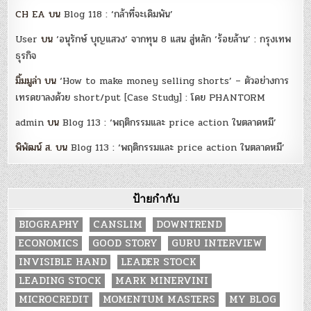
CH EA
บน
Blog 118 : ‘กล้าที่จะเดิมพัน’
User
บน
‘อนุรักษ์ บุญแสวง’ จากทุน 8 แสน สู่หลัก ‘ร้อยล้าน’ : กรุงเทพ
ธุรกิจ
มิ้มมูล่า
บน
‘How to make money selling shorts’ – ตัวอย่างการ
เทรดขาลงด้วย short/put [Case Study] : โดย PHANTORM
admin
บน
Blog 113 : ‘พฤติกรรมและ price action ในตลาดหมี’
พิพัฒน์ ส.
บน
Blog 113 : ‘พฤติกรรมและ price action ในตลาดหมี’
ป้ายกำกับ
BIOGRAPHY
CANSLIM
DOWNTREND
ECONOMICS
GOOD STORY
GURU INTERVIEW
INVISIBLE HAND
LEADER STOCK
LEADING STOCK
MARK MINERVINI
MICROCREDIT
MOMENTUM MASTERS
MY BLOG