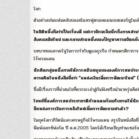
โลก
ตัวอย่างเช่นแฟนคลับของสโมสรฟุตบอลแมนเชสเตอร์ยูไนเต็ด
ในมิติหนึ่งถือว่าเป็นเรื่องดี แต่เรามักจะลืมนึกถึงภาคส่ว
สังคมสมัยใหม่ และกลายส่วนหนึ่งของปัญหาความขัดแย้
บทบาทของภาครัฐในการกำกับดูแลธุรกิจ กำหนดกติกาการค้
ไร้พรมแดน
นักคิดกลุ่มหนึ่งภายใต้การสนับสนุนขององค์การสหประชา
ความคิดในหนังสือชื่อว่า “แหล่งเงินเพื่อการพัฒนา
ซึ่งมีเรื่องราวที่น่าสนใจที่ควรจะเล่าสู่กันฟังหรือนำมาครุ่นคิด
โจทย์ที่องค์การสหประชาชาติกำหนดพร้อมกับชวนให้นักคิ
มีแหล่งการเงินการคลังใหม่เพื่อการพัฒนาอย่างไร?
ในยุคโลกาภิวัตน์และเศรษฐกิจไร้พรมแดน สรุปในหนังสื
พิมพ์ออกซ์ฟอร์ด ปี ค.ศ.2005 โดยได้เรียนเชิญท่านเซอร์