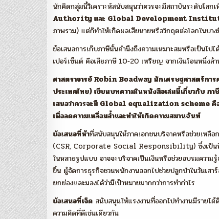
นักคิดกลุ่มนี้วิเคราะห์สนับสนุนว่าควรจะมีสถาบันระดับโล
Authority และ Global Development Institu
ภาพรวม) แต่ก็ทำให้เกิดผลเสียหายหรือวิกฤตต่อโลกในบางมิต
ข้อเสนอการเก็บภาษีนั้นคำนึงถึงความเหมาะสมหรือเป็นไปได้ 
เปอร์เซ็นต์ คือเสียภาษี 10-20 เหรียญ จากเงินโอนหนึ่งล้
ศาสตราจารย์ Robin Boadway นักเศรษฐศาสตร์การคลัง
ประเทศไทย) เขียนบทความในหนังสือเล่มนี้เกี่ยวกับ ภ
เสนอว่าควรจะมี Global equalization scheme คื
เพื่อลดความเหลื่อมล้ำและทำให้เกิดความสมานฉันท์
ข้อเสนอที่ห้า
ที่สนับสนุนให้ภาคเอกชนบริจาคหรือช่วยเหลือ
(CSR, Corporate Social Responsibility) ซึ่งเป็นที่ย
ในหลายรูปแบบ อาจจะบริจาคเป็นเงินหรือช่วยอบรมความรู้ธุร
ขึ้น ผู้จัดการธุรกิจชวนพนักงานออกไปช่วยปลูกป่าในวันเสาร์อ
ยกย่องและมองได้ว่ามีเป้าหมายมากกว่าการทำกำไร
ข้อเสนอที่เจ็ด
สนับสนุนให้แรงงานที่ออกไปทำงานมีรายได้ดี
ความคิดที่ดีเช่นเดียวกัน