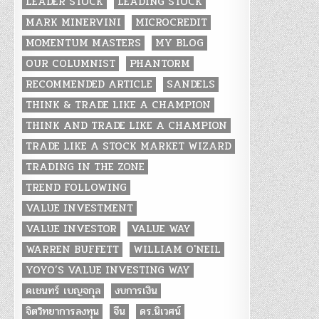
LEADER STOCK
LEADING STOCK
MARK MINERVINI
MICROCREDIT
MOMENTUM MASTERS
MY BLOG
OUR COLUMNIST
PHANTORM
RECOMMENDED ARTICLE
SANDELS
THINK & TRADE LIKE A CHAMPION
THINK AND TRADE LIKE A CHAMPION
TRADE LIKE A STOCK MARKET WIZARD
TRADING IN THE ZONE
TREND FOLLOWING
VALUE INVESTMENT
VALUE INVESTOR
VALUE WAY
WARREN BUFFETT
WILLIAM O'NEIL
YOYO’S VALUE INVESTING WAY
คเชนทร์ เบญจกุล
งบการเงิน
จิตวิทยาการลงทุน
จีน
ดร.นิเวศน์