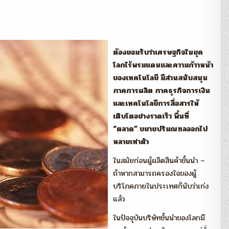
คลัง
ใหม่
เพื่อ
การ
พัฒนา
:
ดิเรก
ต้องยอมรับว่าเศรษฐกิจในยุค
ปัทม
สิ
โลกไร้พรมแดนและความก้าวหน้า
ริ
วัฒน์
ของเทคโนโลยี มีส่วนสนับสนุน
ภาคการผลิต ภาคธุรกิจการเงิน
และเทคโนโลยีการสื่อสารให้
เติบโตอย่างรวดเร็ว พื้นที่
“ตลาด” ขยายปริมณฑลออกไป
หลายเท่าตัว
ในสมัยก่อนผู้ผลิตสินค้าชั้นนำ –
ถ้าหากสามารถครองใจของผู้
บริโภคภายในประเทศก็นับว่าเก่ง
แล้ว
ในปัจจุบันบริษัทชั้นนำของโลกมี