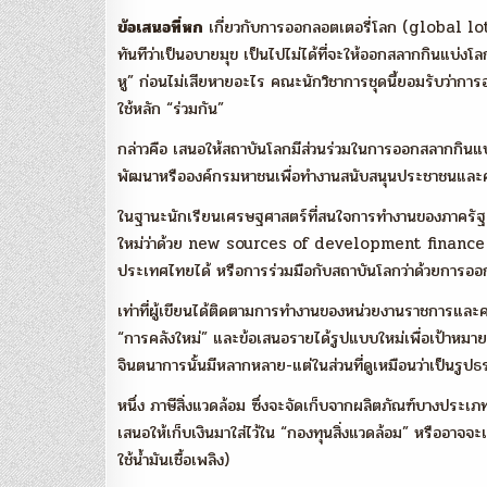
ข้อเสนอที่หก
เกี่ยวกับการออกลอตเตอรี่โลก (global lott
ทันทีว่าเป็นอบายมุข เป็นไปไม่ได้ที่จะให้ออกสลากกินแบ่งโล
หู” ก่อนไม่เสียหายอะไร คณะนักวิชาการชุดนี้ยอมรับว่าการ
ใช้หลัก “ร่วมกัน”
กล่าวคือ เสนอให้สถาบันโลกมีส่วนร่วมในการออกสลากกินแบ่งก
พัฒนาหรือองค์กรมหาชนเพื่อทำงานสนับสนุนประชาชนและคน
ในฐานะนักเรียนเศรษฐศาสตร์ที่สนใจการทำงานของภาครัฐ ข
ใหม่ว่าด้วย new sources of development finance ผู้เขี
ประเทศไทยได้ หรือการร่วมมือกับสถาบันโลกว่าด้วยการอ
เท่าที่ผู้เขียนได้ติดตามการทำงานของหน่วยงานราชการและควา
“การคลังใหม่” และข้อเสนอรายได้รูปแบบใหม่เพื่อเป้าห
จินตนาการนั้นมีหลากหลาย-แต่ในส่วนที่ดูเหมือนว่าเป็นรูปธ
หนึ่ง ภาษีสิ่งแวดล้อม ซึ่งจะจัดเก็บจากผลิตภัณฑ์บางประเภ
เสนอให้เก็บเงินมาใส่ไว้ใน “กองทุนสิ่งแวดล้อม” หรืออาจจ
ใช้น้ำมันเชื้อเพลิง)