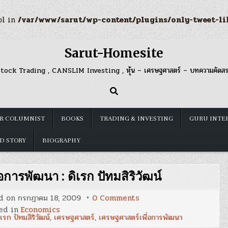
ol in
/var/www/sarut/wp-content/plugins/only-tweet-li
Sarut-Homesite
tock Trading , CANSLIM Investing , หุ้น – เศรษฐศาสตร์ – บทความคัดส
R COLUMNIST
BOOKS
TRADING & INVESTING
GURU INTE
D STORY
BIOGRAPHY
อการพัฒนา : ดิเรก ปัทมสิริวัฒน์
on
d on
กรกฎาคม 18, 2009
0 Comments
การ
ed in
Economics
เงิน
ิเรก ปัทมสิริวัฒน์
,
เศรษฐศาสตร์
,
เศรษฐศาสตร์เพื่อการพัฒนา
การ