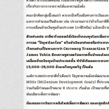
ศาสตราจารย์แอตคินสัน เป็นนักเศรษฐศาสตร์การคลังชั้นนำข
เกี่ยวกับการกระจายรายได้และความมั่งคั่ง
คณะนักคิดกลุ่มนี้เสนอว่า ควรจะมีเครื่องมือทางการเงินแล
และการคำนวณเป็นตัวเลข เช่น ประมาณการว่าถ้าเก็บภาษีสิ่
การเคลื่อนย้ายเงินทุนข้ามประเทศ (ภาษีโทบิน) แล้วจะมีรา
ตัวอย่างเช่น ภาษีคาร์บอนจะได้เงินเข้ากองทุนโลกเพื่
การลด “ปัญหาโลกร้อน” หรือนำเงินมาช่วยเหลือประชากรขอ
เรียกอย่างเป็นทางการว่า Currency Transaction Tax
James Tobin นักเศรษฐศาสตร์มหภาคชั้นนำของโลกและ
เคลื่อนย้ายเงินทุนข้ามประเทศนั้น ทำให้เกิดผลกระท
15,000-28,000 ล้านเหรียญสหรัฐ เป็นต้น
องค์การสหประชาชาติย้ำเตือนว่า ปัญหาความด้อยพัฒนาและคว
MDGs (Millenium Development Goals) ที่ประเทศต่าง
ร่วมกันมีกำหนดเป้าหมาย 8 ประการ เริ่มด้วย เป้าหมายท
พันธมิตรเพื่อการพัฒนา
ข้อเสนอการเงินการคลังใหม่เพื่อการพัฒนา ของกลุ่มนั