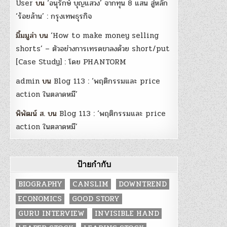
User
บน
‘อนุรักษ์ บุญแสวง’ จากทุน 8 แสน สู่หลัก
‘ร้อยล้าน’ : กรุงเทพธุรกิจ
มิ้มมูล่า
บน
‘How to make money selling
shorts’ – ตัวอย่างการเทรดขาลงด้วย short/put
[Case Study] : โดย PHANTORM
admin
บน
Blog 113 : ‘พฤติกรรมและ price
action ในตลาดหมี’
พิพัฒน์ ส.
บน
Blog 113 : ‘พฤติกรรมและ price
action ในตลาดหมี’
ป้ายกำกับ
BIOGRAPHY
CANSLIM
DOWNTREND
ECONOMICS
GOOD STORY
GURU INTERVIEW
INVISIBLE HAND