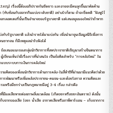
ery) เรื่องนี้ต้องอภิปรายกันยืดยาว และอาจจะมีคนลุกขึ้นมาคัดค้าน
ก (ทับซ้อนกับสลากกินแบ่งระดับชาติ) อย่างไรก็ตาม ถ้าจะยึดคติ “ฟังหูไว้
ออกลอตเตอรี่นั้นเป็นอำนาจของรัฐบาลชาติ แต่เสนอมุมมองใหม่ว่าถ้าหาก
ับรัฐบาลชาติ แล้วนำรายได้มาแบ่งกัน เพื่อนำมาจุนเจือมูลนิธิเพื่อการ
ยากจน ก็มีเหตุผลน่ารับฟังได้
้อเสนอแนะของกลุ่มนักวิชาการที่สหประชาชาติเชิญมาสร้างจินตนาการ
ยนเห็นว่ามีเรื่องราวที่น่าสนใจ เป็นข้อคิดสำหรับ “การคลังใหม่” ใน
อกแบบระบบการเงินการคลังใหม่
มคิดของเพื่อนนักวิชาการด้านการคลัง-ในสี่ห้าปีที่ผ่านมามีแนวคิดว่าด้วย
มายการพัฒนาหรือเพิ่มพลังประชาชน-คนจน-และด้อยโอกาส ความคิดและ
รรมหรือมียกร่างเป็นกฎหมายมีอยู่ 3-4 เรื่อง กล่าวคือ
ทที่มีผลเสียหายต่อสภาพสิ่งแวดล้อม (เกิดขยะหรือขยะอันตราย) ดังนั้น
ะเก็บจากของเสีย (ขยะ น้ำเสีย อากาศเสียหรือภาษีคาร์บอน – เก็บจากการ