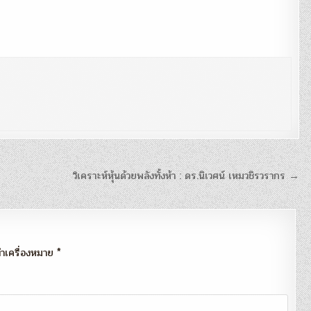
วิเคราะห์หุ้นด้วยพลังทั้งห้า : ดร.นิเวศน์ เหมวชิรวรากร →
กทำเครื่องหมาย
*