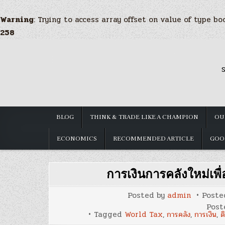
Warning
: Trying to access array offset on value of type bo
258
Skip
to
S
content
BLOG
THINK & TRADE LIKE A CHAMPION
OU
ECONOMICS
RECOMMENDED ARTICLE
GOO
การเงินการคลังใหม่เพื่
Posted by
admin
Poste
Post
Tagged
World Tax
,
การคลัง
,
การเงิน
,
ด