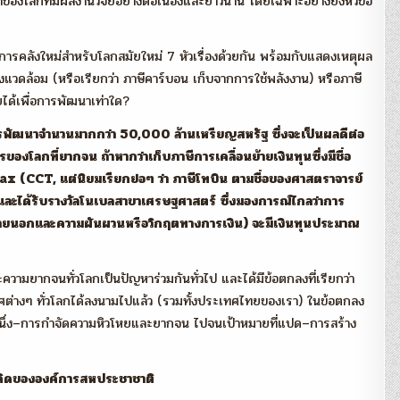
องโลกที่มีผลงานวิจัยอย่างต่อเนื่องและยาวนาน โดยเฉพาะอย่างยิ่งหัวข้อ
ะการคลังใหม่สำหรับโลกสมัยใหม่ 7 หัวเรื่องด้วยกัน พร้อมกับแสดงเหตุผล
งแวดล้อม (หรือเรียกว่า ภาษีคาร์บอน เก็บจากการใช้พลังงาน) หรือภาษี
ยได้เพื่อการพัฒนาเท่าใด?
อการพัฒนาจำนวนมากกว่า 50,000 ล้านเหรียญสหรัฐ ซึ่งจะเป็นผลดีต่อ
งโลกที่ยากจน ถ้าหากว่าเก็บภาษีการเคลื่อนย้ายเงินทุนซึ่งมีชื่อ
 (CCT, แต่นิยมเรียกย่อๆ ว่า ภาษีโทบิน ตามชื่อของศาสตราจารย์
ได้รับรางวัลโนเบลสาขาเศรษฐศาสตร์ ซึ่งมองการณ์ไกลว่าการ
บภายนอกและความผันผวนหรือวิกฤตทางการเงิน) จะมีเงินทุนประมาณ
ามยากจนทั่วโลกเป็นปัญหาร่วมกันทั่วไป และได้มีข้อตกลงที่เรียกว่า
ๆ ทั่วโลกได้ลงนามไปแล้ว (รวมทั้งประเทศไทยของเรา) ในข้อตกลง
ี่หนึ่ง–การกำจัดความหิวโหยและยากจน ไปจนเป้าหมายที่แปด–การสร้าง
กคิดขององค์การสหประชาชาติ