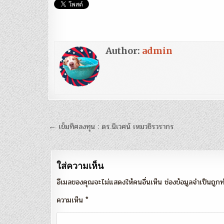
Author:
admin
แนะแนว
← เข็มทิศลงทุน : ดร.นิเวศน์ เหมวชิรวรากร
เรื่อง
ใส่ความเห็น
อีเมลของคุณจะไม่แสดงให้คนอื่นเห็น
ช่องข้อมูลจำเป็นถู
ความเห็น
*