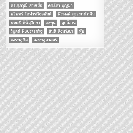
ดร.ศุภวุฒิ สายเชื้อ
ดร.ไสว บุญมา
นรินทร์ โอฬารกิจอนันต์
พีรพงศ์ สุวรรณโภคิน
มนตรี นิพิฐวิทยา
ลงทุน
ลูกอีสาน
วิบูลย์ พึงประเสริฐ
สันติ สิงหวังชา
หุ้น
เศรษฐกิจ
เศรษฐศาสตร์