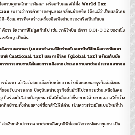
กเพื่อควบคุมกลไกการพัฒนา พร้อมกับเสนอให้ตั้ง
World Tax
tion
เพราะว่าการค้าการลงทุนและเคลื่อนย้ายเงิน (ถึงแม้ว่าเป็นผลดีโดย
ิ–จึงสมควรที่จะสร้างเครื่องมือเพื่อช่วยกรองหรือเป็นกันชน
คือว่า อัตราภาษีไม่สูงเกินไป เช่น ภาษีโทบิน อัตรา 0.01-0.02 ของหนึ่ง
านเหรียญ เป็นต้น
ชาวแคนาดา (เคยมาทำงานวิจัยร่วมกับสถาบันวิจัยเพื่อการพัฒนา
าษีชาติ (national tax) และภาษีโลก (global tax) พร้อมกับข้อ
อการกระจายรายได้และการคลังจากประเทศรวยมาช่วยประเทศยากจน
การพัฒนา เข้าใจว่าสอดคล้องกับหลักความรับผิดชอบของธุรกิจต่อสังคม
อมรับแพร่หลาย ปัจจุบันหน่วยธุรกิจชั้นนำมีโปรแกรมช่วยเหลือสังคม
กิจร่วมกับวิสาหกิจชุมชน เพื่อให้ผลิตเก่งขึ้น-ขายได้-ขยายตลาดให้กว้าง
าทิตย์รวมทั้งจ่ายสตางค์ซื้อกล้าไม้ให้ด้วย เป็นความร่วมมือแบบใหม่ที่น่า
 ส่งเงินกลับประเทศ มาช่วยเหลือญาติพี่น้องหรือการพัฒนาชุมชน เป็น