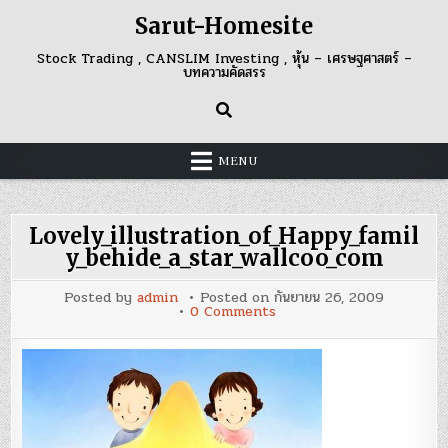
Skip
Sarut-Homesite
to
content
Stock Trading , CANSLIM Investing , หุ้น – เศรษฐศาสตร์ –
บทความคัดสรร
MENU
Lovely_illustration_of_Happy_famil
y_behide_a_star_wallcoo_com
Posted by
admin
Posted on
กันยายน 26, 2009
on
0 Comments
Lovely_illustration_of_