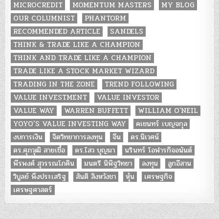
MICROCREDIT
MOMENTUM MASTERS
MY BLOG
OUR COLUMNIST
PHANTORM
RECOMMENDED ARTICLE
SANDELS
THINK & TRADE LIKE A CHAMPION
THINK AND TRADE LIKE A CHAMPION
TRADE LIKE A STOCK MARKET WIZARD
TRADING IN THE ZONE
TREND FOLLOWING
VALUE INVESTMENT
VALUE INVESTOR
VALUE WAY
WARREN BUFFETT
WILLIAM O'NEIL
YOYO’S VALUE INVESTING WAY
คเชนทร์ เบญจกุล
งบการเงิน
จิตวิทยาการลงทุน
จีน
ดร.นิเวศน์
ดร.ศุภวุฒิ สายเชื้อ
ดร.ไสว บุญมา
นรินทร์ โอฬารกิจอนันต์
พีรพงศ์ สุวรรณโภคิน
มนตรี นิพิฐวิทยา
ลงทุน
ลูกอีสาน
วิบูลย์ พึงประเสริฐ
สันติ สิงหวังชา
หุ้น
เศรษฐกิจ
เศรษฐศาสตร์