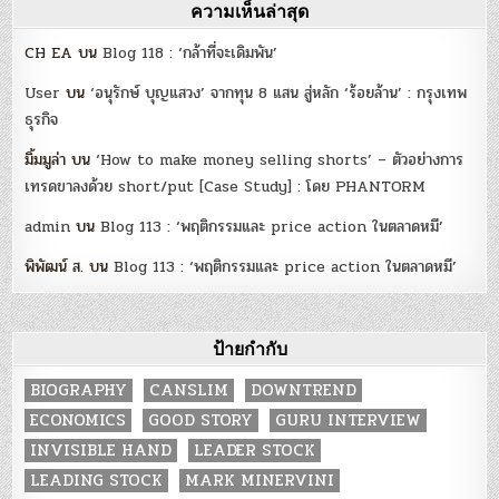
ความเห็นล่าสุด
CH EA
บน
Blog 118 : ‘กล้าที่จะเดิมพัน’
User
บน
‘อนุรักษ์ บุญแสวง’ จากทุน 8 แสน สู่หลัก ‘ร้อยล้าน’ : กรุงเทพ
ธุรกิจ
มิ้มมูล่า
บน
‘How to make money selling shorts’ – ตัวอย่างการ
เทรดขาลงด้วย short/put [Case Study] : โดย PHANTORM
admin
บน
Blog 113 : ‘พฤติกรรมและ price action ในตลาดหมี’
พิพัฒน์ ส.
บน
Blog 113 : ‘พฤติกรรมและ price action ในตลาดหมี’
ป้ายกำกับ
BIOGRAPHY
CANSLIM
DOWNTREND
ECONOMICS
GOOD STORY
GURU INTERVIEW
INVISIBLE HAND
LEADER STOCK
LEADING STOCK
MARK MINERVINI